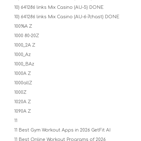
10) 641286 links Mix Casino (AU-5) DONE
10) 641286 links Mix Casino (AU-6-7chast) DONE
100%A Z
1000 80-20Z
1000_2A Z
1000_Az
1000_BAz
1000A Z
1000allZ
1000Z
1020A Z
1090A Z
11
11 Best Gym Workout Apps in 2026 GetFit AI
11 Best Online Workout Programs of 2026