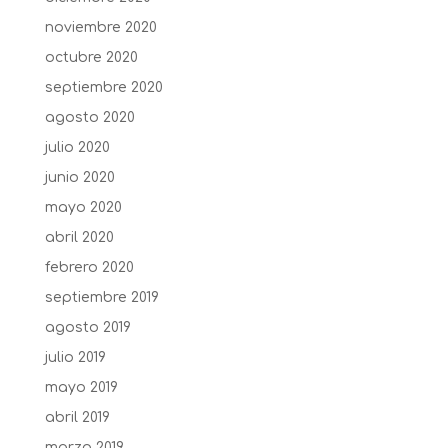
noviembre 2020
octubre 2020
septiembre 2020
agosto 2020
julio 2020
junio 2020
mayo 2020
abril 2020
febrero 2020
septiembre 2019
agosto 2019
julio 2019
mayo 2019
abril 2019
marzo 2019