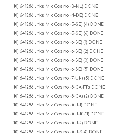
10) 641286 links Mix Casino (3-NL) DONE
10) 641286 links Mix Casino (4-DE) DONE
10) 641286 links Mix Casino (5-SE) (4) DONE
10) 641286 links Mix Casino (5-SE) (6) DONE
10) 641286 links Mix Casino (6-SE) (1) DONE
10) 641286 links Mix Casino (6-SE) (2) DONE
10) 641286 links Mix Casino (6-SE) (3) DONE
10) 641286 links Mix Casino (6-SE) (5) DONE
10) 641286 links Mix Casino (7-UK) (5) DONE
10) 641286 links Mix Casino (8-CA-FR) DONE
10) 641286 links Mix Casino (8-CA) (2) DONE
10) 641286 links Mix Casino (AU-1) DONE
10) 641286 links Mix Casino (AU-10-11) DONE
10) 641286 links Mix Casino (AU-2) DONE
10) 641286 links Mix Casino (AU-3-4) DONE