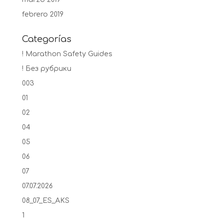
febrero 2019
Categorías
! Marathon Safety Guides
! Без рубрики
003
01
02
04
05
06
07
07.07.2026
08_07_ES_AKS
1