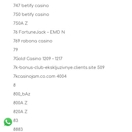
747 betify casino
750 betify casino
750A Z
76 FortuneJack – EMD N
769 rabona casino
79
7Gold Casino 1209 – 1217
7k-bonus-club-ekskljuzivnye.clients.site 509
7kcasinojam.co.com 4004
8
800_bAz
800A Z
820A Z
83
8883