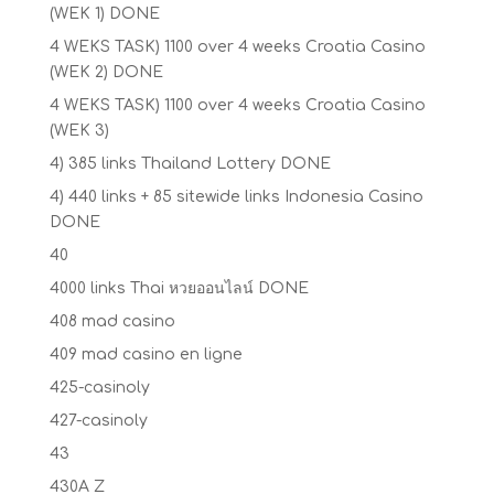
(WEK 1) DONE
4 WEKS TASK) 1100 over 4 weeks Croatia Casino
(WEK 2) DONE
4 WEKS TASK) 1100 over 4 weeks Croatia Casino
(WEK 3)
4) 385 links Thailand Lottery DONE
4) 440 links + 85 sitewide links Indonesia Casino
DONE
40
4000 links Thai หวยออนไลน์ DONE
408 mad casino
409 mad casino en ligne
425-casinoly
427-casinoly
43
430A Z