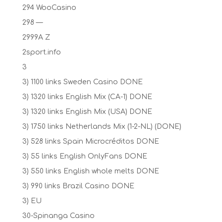
294 WooCasino
298 —
2999A Z
2sport.info
3
3) 1100 links Sweden Casino DONE
3) 1320 links English Mix (CA-1) DONE
3) 1320 links English Mix (USA) DONE
3) 1750 links Netherlands Mix (1-2-NL) (DONE)
3) 528 links Spain Microcréditos DONE
3) 55 links English OnlyFans DONE
3) 550 links English whole melts DONE
3) 990 links Brazil Casino DONE
3) EU
30-Spinanga Casino