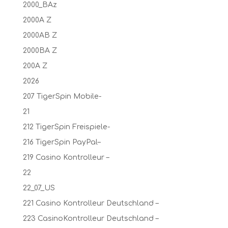
2000_BAz
2000A Z
2000AB Z
2000BA Z
200A Z
2026
207 TigerSpin Mobile-
21
212 TigerSpin Freispiele-
216 TigerSpin PayPal–
219 Casino Kontrolleur –
22
22_07_US
221 Casino Kontrolleur Deutschland –
223 CasinoKontrolleur Deutschland –