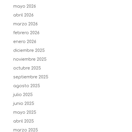
mayo 2026
abril 2026
marzo 2026
febrero 2026
enero 2026
diciembre 2025
noviembre 2025
octubre 2025
septiembre 2025
agosto 2025
julio 2025
junio 2025
mayo 2025
abril 2025
marzo 2025