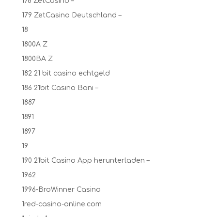
178 ZetCasino –
179 ZetCasino Deutschland –
18
1800A Z
1800BA Z
182 21 bit casino echtgeld
186 21bit Casino Boni –
1887
1891
1897
19
190 21bit Casino App herunterladen –
1962
1996-BroWinner Casino
1red-casino-online.com