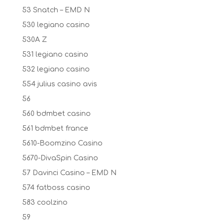
53 Snatch – EMD N
530 legiano casino
530A Z
531 legiano casino
532 legiano casino
554 julius casino avis
56
560 bdmbet casino
561 bdmbet france
5610-Boomzino Casino
5670-DivaSpin Casino
57 Davinci Casino – EMD N
574 fatboss casino
583 coolzino
59