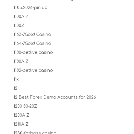
11.05.2026-pin up
1100A Z
1100Z
1163-7Gold Casino
1164-7Gold Casino
1180-betlive casino
1180A Z
1182-betlive casino
11k
12
12 Best Forex Demo Accounts for 2026
1200 80-20Z
1200A Z
1210A Z
1230-fatboss casino