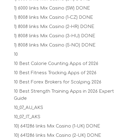
1) 6000 links Mix Casino (SW) DONE
1) 8008 links Mix Casino (1-CZ) DONE
1) 8008 links Mix Casino (2-HR) DONE
1) 8008 links Mix Casino (3-HU) DONE
1) 8008 links Mix Casino (5-NO) DONE
10
10 Best Calorie Counting Apps of 2026
10 Best Fitness Tracking Apps of 2026
10 Best Forex Brokers for Scalping 2026
10 Best Strength Training Apps in 2026 Expert
Guide
10_07_AU_AKS
10_07_IT_AKS
10) 641286 links Mix Casino (1-UK) DONE
10) 641286 links Mix Casino (2-UK) DONE