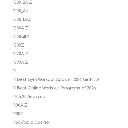
1000_2A Z
1000_Az
1000_BAz
1000A Z
1000allZ
1000Z
1020A Z
1090A Z
11
11 Best Gym Workout Apps in 2026 GetFit AI
11 Best Online Workout Programs of 2026
11.05.2026-pin up
1100A Z
1100Z
1163-7Gold Casino