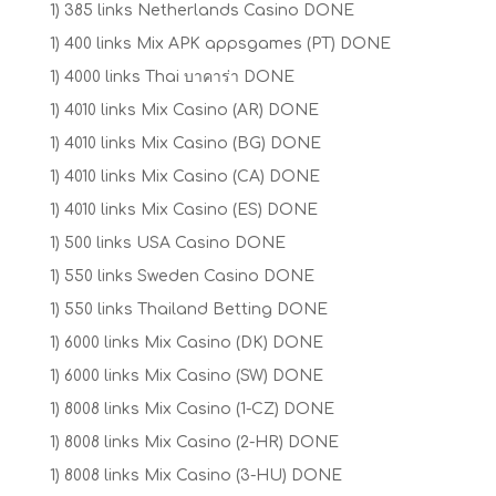
1) 385 links Netherlands Casino DONE
1) 400 links Mix APK appsgames (PT) DONE
1) 4000 links Thai บาคาร่า DONE
1) 4010 links Mix Casino (AR) DONE
1) 4010 links Mix Casino (BG) DONE
1) 4010 links Mix Casino (CA) DONE
1) 4010 links Mix Casino (ES) DONE
1) 500 links USA Casino DONE
1) 550 links Sweden Casino DONE
1) 550 links Thailand Betting DONE
1) 6000 links Mix Casino (DK) DONE
1) 6000 links Mix Casino (SW) DONE
1) 8008 links Mix Casino (1-CZ) DONE
1) 8008 links Mix Casino (2-HR) DONE
1) 8008 links Mix Casino (3-HU) DONE