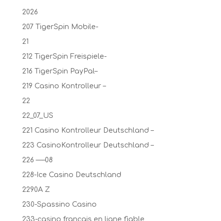
2026
207 TigerSpin Mobile-
21
212 TigerSpin Freispiele-
216 TigerSpin PayPal–
219 Casino Kontrolleur –
22
22_07_US
221 Casino Kontrolleur Deutschland –
223 CasinoKontrolleur Deutschland –
226 —–08
228-Ice Casino Deutschland
2290A Z
230-Spassino Casino
233-casino francais en ligne fiable