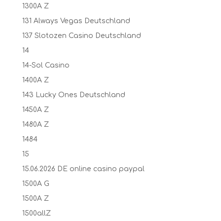
1300A Z
131 Always Vegas Deutschland
137 Slotozen Casino Deutschland
14
14-Sol Casino
1400A Z
143 Lucky Ones Deutschland
1450A Z
1480A Z
1484
15
15.06.2026 DE online casino paypal
1500A G
1500A Z
1500allZ