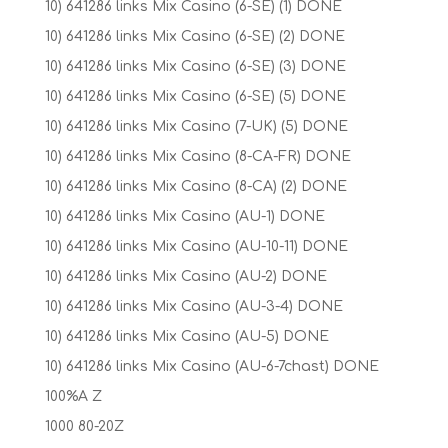
10) 641286 links Mix Casino (6-SE) (1) DONE
10) 641286 links Mix Casino (6-SE) (2) DONE
10) 641286 links Mix Casino (6-SE) (3) DONE
10) 641286 links Mix Casino (6-SE) (5) DONE
10) 641286 links Mix Casino (7-UK) (5) DONE
10) 641286 links Mix Casino (8-CA-FR) DONE
10) 641286 links Mix Casino (8-CA) (2) DONE
10) 641286 links Mix Casino (AU-1) DONE
10) 641286 links Mix Casino (AU-10-11) DONE
10) 641286 links Mix Casino (AU-2) DONE
10) 641286 links Mix Casino (AU-3-4) DONE
10) 641286 links Mix Casino (AU-5) DONE
10) 641286 links Mix Casino (AU-6-7chast) DONE
100%A Z
1000 80-20Z