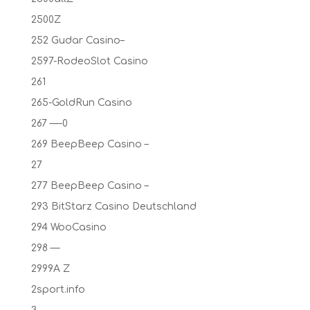
2500Z
252 Gudar Casino–
2597-RodeoSlot Casino
261
265-GoldRun Casino
267 —-0
269 BeepBeep Casino –
27
277 BeepBeep Casino –
293 BitStarz Casino Deutschland
294 WooCasino
298 —
2999A Z
2sport.info