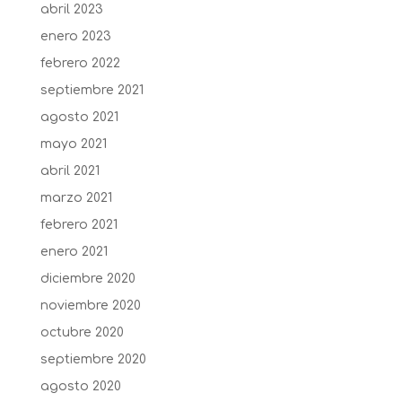
abril 2023
enero 2023
febrero 2022
septiembre 2021
agosto 2021
mayo 2021
abril 2021
marzo 2021
febrero 2021
enero 2021
diciembre 2020
noviembre 2020
octubre 2020
septiembre 2020
agosto 2020