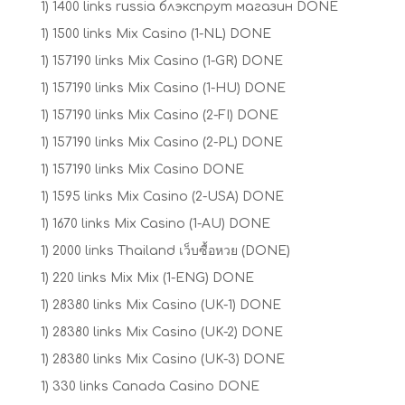
1) 1400 links russia блэкспрут магазин DONE
1) 1500 links Mix Casino (1-NL) DONE
1) 157190 links Mix Casino (1-GR) DONE
1) 157190 links Mix Casino (1-HU) DONE
1) 157190 links Mix Casino (2-FI) DONE
1) 157190 links Mix Casino (2-PL) DONE
1) 157190 links Mix Casino DONE
1) 1595 links Mix Casino (2-USA) DONE
1) 1670 links Mix Casino (1-AU) DONE
1) 2000 links Thailand เว็บซื้อหวย (DONE)
1) 220 links Mix Mix (1-ENG) DONE
1) 28380 links Mix Casino (UK-1) DONE
1) 28380 links Mix Casino (UK-2) DONE
1) 28380 links Mix Casino (UK-3) DONE
1) 330 links Canada Casino DONE