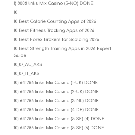
1) 8008 links Mix Casino (5-NO) DONE
10
10 Best Calorie Counting Apps of 2026
10 Best Fitness Tracking Apps of 2026
10 Best Forex Brokers for Scalping 2026
10 Best Strength Training Apps in 2026 Expert
Guide
10_07_AU_AKS
10_07_IT_AKS
10) 641286 links Mix Casino (1-UK) DONE
10) 641286 links Mix Casino (2-UK) DONE
10) 641286 links Mix Casino (3-NL) DONE
10) 641286 links Mix Casino (4-DE) DONE
10) 641286 links Mix Casino (5-SE) (4) DONE
10) 641286 links Mix Casino (5-SE) (6) DONE