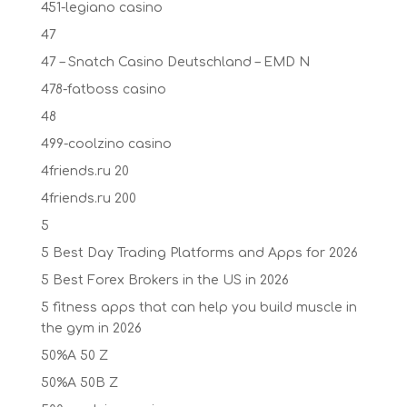
451-legiano casino
47
47 – Snatch Casino Deutschland – EMD N
478-fatboss casino
48
499-coolzino casino
4friends.ru 20
4friends.ru 200
5
5 Best Day Trading Platforms and Apps for 2026
5 Best Forex Brokers in the US in 2026
5 fitness apps that can help you build muscle in
the gym in 2026
50%A 50 Z
50%A 50B Z