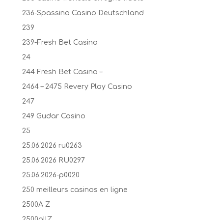
236-Spassino Casino Deutschland
239
239-Fresh Bet Casino
24
244 Fresh Bet Casino –
2464 – 2475 Revery Play Casino
247
249 Gudar Casino
25
25.06.2026 ru0263
25.06.2026 RU0297
25.06.2026-p0020
250 meilleurs casinos en ligne
2500A Z
2500allZ