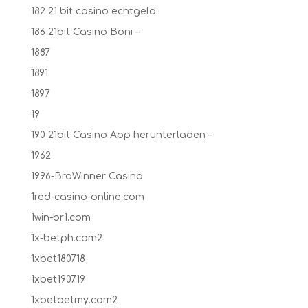
182 21 bit casino echtgeld
186 21bit Casino Boni –
1887
1891
1897
19
190 21bit Casino App herunterladen –
1962
1996-BroWinner Casino
1red-casino-online.com
1win-br1.com
1x-betph.com2
1xbet180718
1xbet190719
1xbetbetmy.com2