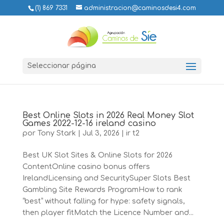
(1) 869 7331
administracion@caminosdesi4.com
Seleccionar página
Best Online Slots in 2026 Real Money Slot
Games 2022-12-16 ireland casino
por
Tony Stark
|
Jul 3, 2026
|
ir t2
Best UK Slot Sites & Online Slots for 2026
ContentOnline casino bonus offers
IrelandLicensing and SecuritySuper Slots Best
Gambling Site Rewards ProgramHow to rank
“best” without falling for hype: safety signals,
then player fitMatch the Licence Number and...