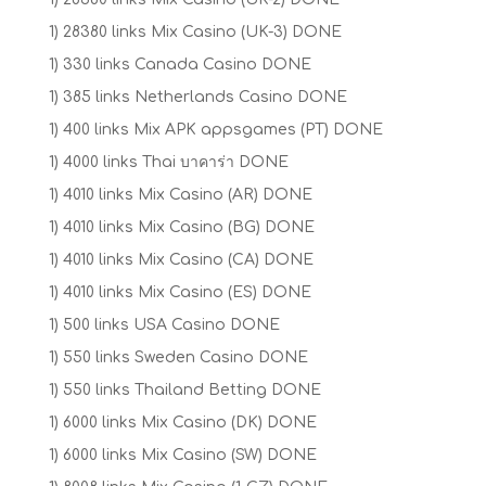
1) 28380 links Mix Casino (UK-3) DONE
1) 330 links Canada Casino DONE
1) 385 links Netherlands Casino DONE
1) 400 links Mix APK appsgames (PT) DONE
1) 4000 links Thai บาคาร่า DONE
1) 4010 links Mix Casino (AR) DONE
1) 4010 links Mix Casino (BG) DONE
1) 4010 links Mix Casino (CA) DONE
1) 4010 links Mix Casino (ES) DONE
1) 500 links USA Casino DONE
1) 550 links Sweden Casino DONE
1) 550 links Thailand Betting DONE
1) 6000 links Mix Casino (DK) DONE
1) 6000 links Mix Casino (SW) DONE