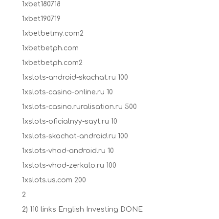
1xbet180718
1xbet190719
1xbetbetmy.com2
1xbetbetph.com
1xbetbetph.com2
1xslots-android-skachat.ru 100
1xslots-casino-online.ru 10
1xslots-casino.ruralisation.ru 500
1xslots-oficialnyy-sayt.ru 10
1xslots-skachat-android.ru 100
1xslots-vhod-android.ru 10
1xslots-vhod-zerkalo.ru 100
1xslots.us.com 200
2
2) 110 links English Investing DONE