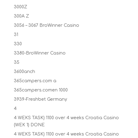
3000Z
300A Z
3056 – 3067 BroWinner Casino
31
330
3380-BroWinner Casino
35
3600anch
365campers.com a
365campers.comen 1000
3939-Freshbet Germany
4
4 WEKS TASK) 1100 over 4 weeks Croatia Casino
(WEK 1) DONE
4 WEKS TASK) 1100 over 4 weeks Croatia Casino