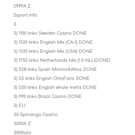
2999A Z
2sport.info
3
3) 1100 links Sweden Casino DONE
3) 1320 links English Mix (CA-1) DONE
3) 1320 links English Mix (USA) DONE
3) 1750 links Netherlands Mix (1-2-NL) (DONE)
3) 528 links Spain Microcréditos DONE
3) 55 links English OnlyFans DONE
3) 550 links English whole melts DONE
3) 990 links Brazil Casino DONE
3) EU
30-Spinanga Casino
3000A Z
3000allz