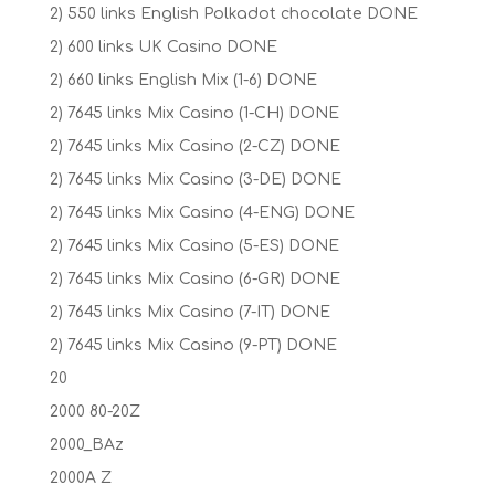
2) 550 links English Polkadot chocolate DONE
2) 600 links UK Casino DONE
2) 660 links English Mix (1-6) DONE
2) 7645 links Mix Casino (1-CH) DONE
2) 7645 links Mix Casino (2-CZ) DONE
2) 7645 links Mix Casino (3-DE) DONE
2) 7645 links Mix Casino (4-ENG) DONE
2) 7645 links Mix Casino (5-ES) DONE
2) 7645 links Mix Casino (6-GR) DONE
2) 7645 links Mix Casino (7-IT) DONE
2) 7645 links Mix Casino (9-PT) DONE
20
2000 80-20Z
2000_BAz
2000A Z