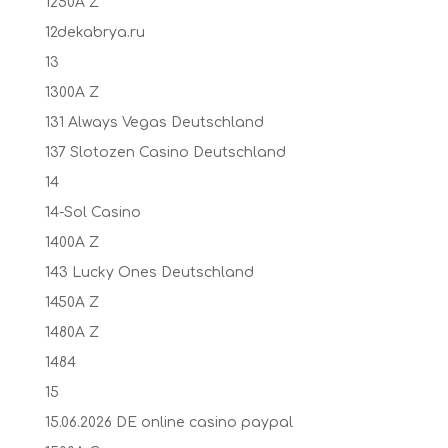
1250A Z
12dekabrya.ru
13
1300A Z
131 Always Vegas Deutschland
137 Slotozen Casino Deutschland
14
14-Sol Casino
1400A Z
143 Lucky Ones Deutschland
1450A Z
1480A Z
1484
15
15.06.2026 DE online casino paypal