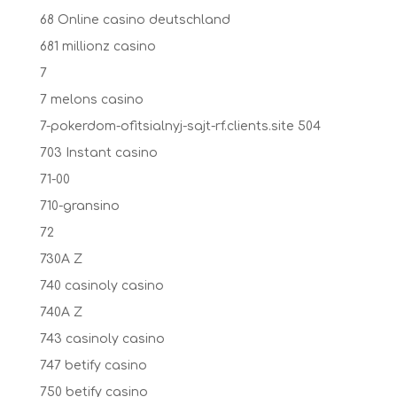
68 Online casino deutschland
681 millionz casino
7
7 melons casino
7-pokerdom-ofitsialnyj-sajt-rf.clients.site 504
703 Instant casino
71-00
710-gransino
72
730A Z
740 casinoly casino
740A Z
743 casinoly casino
747 betify casino
750 betify casino