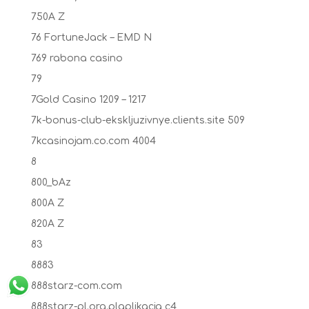
750A Z
76 FortuneJack – EMD N
769 rabona casino
79
7Gold Casino 1209 – 1217
7k-bonus-club-ekskljuzivnye.clients.site 509
7kcasinojam.co.com 4004
8
800_bAz
800A Z
820A Z
83
8883
888starz-com.com
888starz-pl.org.plaplikacja c4