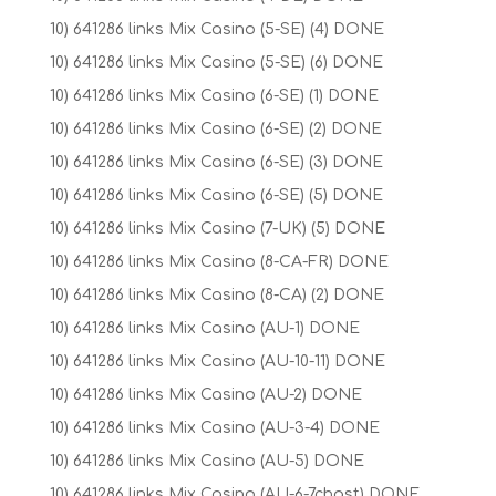
10) 641286 links Mix Casino (5-SE) (4) DONE
10) 641286 links Mix Casino (5-SE) (6) DONE
10) 641286 links Mix Casino (6-SE) (1) DONE
10) 641286 links Mix Casino (6-SE) (2) DONE
10) 641286 links Mix Casino (6-SE) (3) DONE
10) 641286 links Mix Casino (6-SE) (5) DONE
10) 641286 links Mix Casino (7-UK) (5) DONE
10) 641286 links Mix Casino (8-CA-FR) DONE
10) 641286 links Mix Casino (8-CA) (2) DONE
10) 641286 links Mix Casino (AU-1) DONE
10) 641286 links Mix Casino (AU-10-11) DONE
10) 641286 links Mix Casino (AU-2) DONE
10) 641286 links Mix Casino (AU-3-4) DONE
10) 641286 links Mix Casino (AU-5) DONE
10) 641286 links Mix Casino (AU-6-7chast) DONE