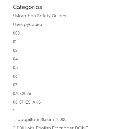
Categorías
! Marathon Safety Guides
! Без рубрики
003
01
02
04
05
06
07
07.07.2026
08_07_ES_AKS
1
1_lapapillote08.com_10000
1) 1100 links English Frt trigger DONE