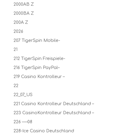
2000AB Z
2000BA Z
200A Z
2026
207 TigerSpin Mobile-
21
212 TigerSpin Freispiele-
216 TigerSpin PayPal–
219 Casino Kontrolleur –
22
22_07_US
221 Casino Kontrolleur Deutschland –
223 CasinoKontrolleur Deutschland –
226 —–08
228-Ice Casino Deutschland