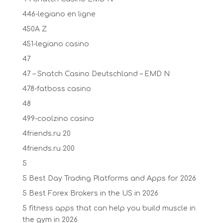
446-legiano en ligne
450A Z
451-legiano casino
47
47 – Snatch Casino Deutschland – EMD N
478-fatboss casino
48
499-coolzino casino
4friends.ru 20
4friends.ru 200
5
5 Best Day Trading Platforms and Apps for 2026
5 Best Forex Brokers in the US in 2026
5 fitness apps that can help you build muscle in
the gym in 2026