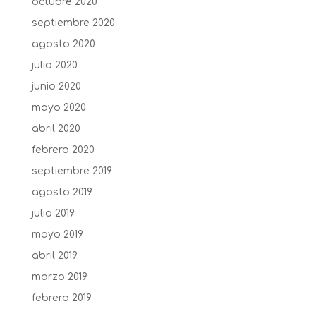
octubre 2020
septiembre 2020
agosto 2020
julio 2020
junio 2020
mayo 2020
abril 2020
febrero 2020
septiembre 2019
agosto 2019
julio 2019
mayo 2019
abril 2019
marzo 2019
febrero 2019