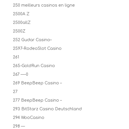
250 meilleurs casinos en ligne
2500A Z
2500allZ
2500Z
252 Gudar Casino–
2597-RodeoSlot Casino
261
265-GoldRun Casino
267 —-0
269 BeepBeep Casino –
27
277 BeepBeep Casino –
293 BitStarz Casino Deutschland
294 WooCasino
298 —