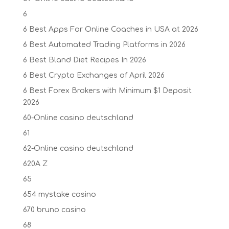
6
6 Best Apps For Online Coaches in USA at 2026
6 Best Automated Trading Platforms in 2026
6 Best Bland Diet Recipes In 2026
6 Best Crypto Exchanges of April 2026
6 Best Forex Brokers with Minimum $1 Deposit ️
2026
60-Online casino deutschland
61
62-Online casino deutschland
620A Z
65
654 mystake casino
670 bruno casino
68