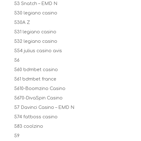
53 Snatch – EMD N
530 legiano casino
530A Z
531 legiano casino
532 legiano casino
554 julius casino avis
56
560 bdmbet casino
561 bdmbet france
5610-Boomzino Casino
5670-DivaSpin Casino
57 Davinci Casino – EMD N
574 fatboss casino
583 coolzino
59