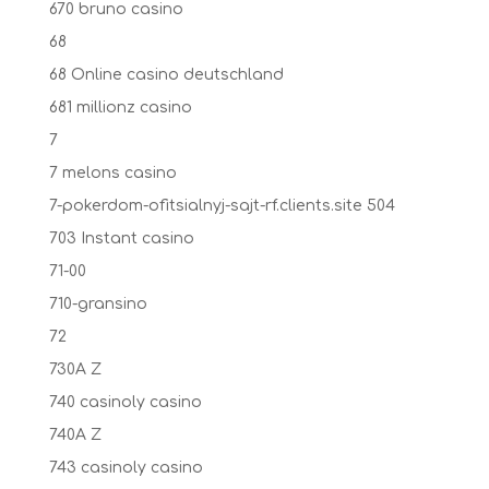
670 bruno casino
68
68 Online casino deutschland
681 millionz casino
7
7 melons casino
7-pokerdom-ofitsialnyj-sajt-rf.clients.site 504
703 Instant casino
71-00
710-gransino
72
730A Z
740 casinoly casino
740A Z
743 casinoly casino