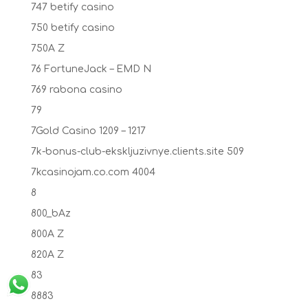
747 betify casino
750 betify casino
750A Z
76 FortuneJack – EMD N
769 rabona casino
79
7Gold Casino 1209 – 1217
7k-bonus-club-ekskljuzivnye.clients.site 509
7kcasinojam.co.com 4004
8
800_bAz
800A Z
820A Z
83
8883