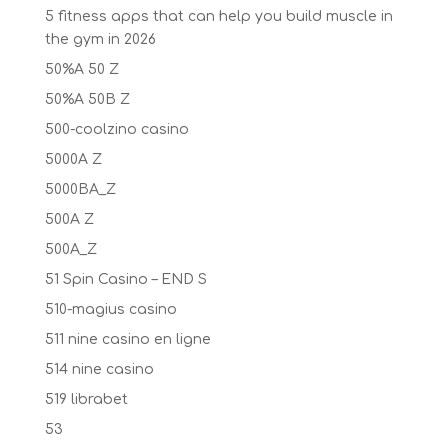
5 fitness apps that can help you build muscle in
the gym in 2026
50%A 50 Z
50%A 50B Z
500-coolzino casino
5000A Z
5000BA_Z
500A Z
500A_Z
51 Spin Casino – END S
510-magius casino
511 nine casino en ligne
514 nine casino
519 librabet
53