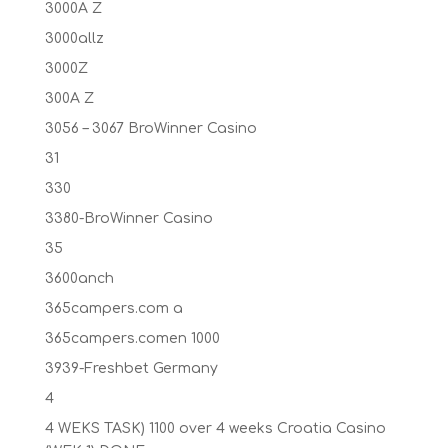
3000A Z
3000allz
3000Z
300A Z
3056 – 3067 BroWinner Casino
31
330
3380-BroWinner Casino
35
3600anch
365campers.com a
365campers.comen 1000
3939-Freshbet Germany
4
4 WEKS TASK) 1100 over 4 weeks Croatia Casino