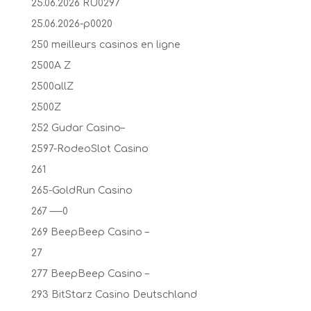
25.06.2026 RU0297
25.06.2026-p0020
250 meilleurs casinos en ligne
2500A Z
2500allZ
2500Z
252 Gudar Casino–
2597-RodeoSlot Casino
261
265-GoldRun Casino
267 —-0
269 BeepBeep Casino –
27
277 BeepBeep Casino –
293 BitStarz Casino Deutschland