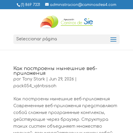
(1) 869 7331
administracion@caminosdesi4.com
Seleccionar página
Как построены нынешние веб-
приложения
por
Tony Stark
|
Jun 29, 2026
|
pack054_vj6nbsisoh
Как построены нынешние веб-приложения
Современные веб-приложения представляют
собой сложные программные комплексы,
действующие через браузер. Структура
таких систем объединяет множество