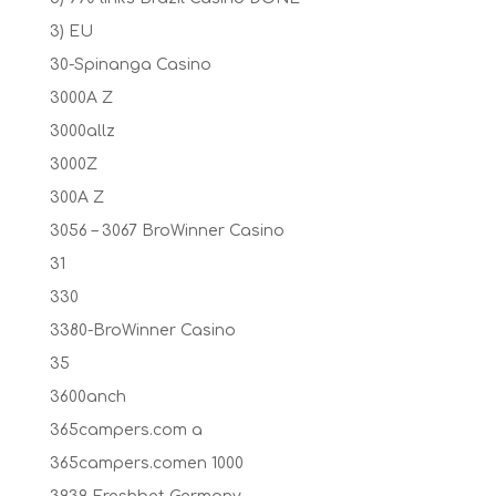
3) EU
30-Spinanga Casino
3000A Z
3000allz
3000Z
300A Z
3056 – 3067 BroWinner Casino
31
330
3380-BroWinner Casino
35
3600anch
365campers.com a
365campers.comen 1000