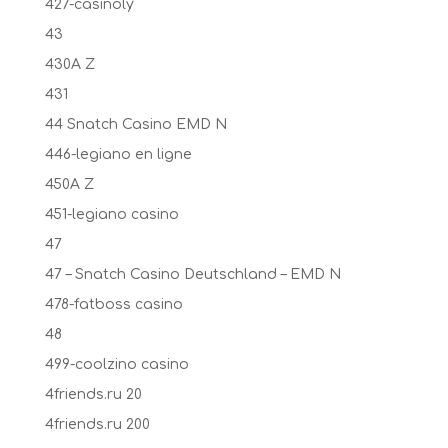
427-casinoly
43
430A Z
431
44 Snatch Casino EMD N
446-legiano en ligne
450A Z
451-legiano casino
47
47 – Snatch Casino Deutschland – EMD N
478-fatboss casino
48
499-coolzino casino
4friends.ru 20
4friends.ru 200