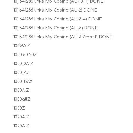
10) 641286 links Mix Casino (AU-10-11) DONE
10) 641286 links Mix Casino (AU-2) DONE
10) 641286 links Mix Casino (AU-3-4) DONE
10) 641286 links Mix Casino (AU-5) DONE
10) 641286 links Mix Casino (AU-6-7chast) DONE
100%A Z
1000 80-20Z
1000_2A Z
1000_Az
1000_BAz
1000A Z
1000allZ
1000Z
1020A Z
1090A Z