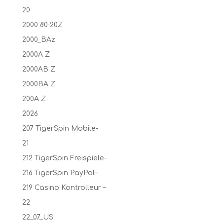
20
2000 80-20Z
2000_BAz
2000A Z
2000AB Z
2000BA Z
200A Z
2026
207 TigerSpin Mobile-
21
212 TigerSpin Freispiele-
216 TigerSpin PayPal–
219 Casino Kontrolleur –
22
22_07_US