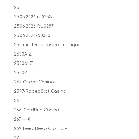
25
25.06.2026 ru0263
25.06.2026 RU0297
25.06.2026-p0020
250 meilleurs casinos en ligne
2500A Z
2500allZ
2500Z
252 Gudar Casino–
2597-RodeoSlot Casino
261
265-GoldRun Casino
267 —-0
269 BeepBeep Casino –
27