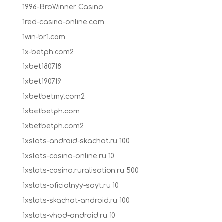
1996-BroWinner Casino
1red-casino-online.com
1win-br1.com
1x-betph.com2
1xbet180718
1xbet190719
1xbetbetmy.com2
1xbetbetph.com
1xbetbetph.com2
1xslots-android-skachat.ru 100
1xslots-casino-online.ru 10
1xslots-casino.ruralisation.ru 500
1xslots-oficialnyy-sayt.ru 10
1xslots-skachat-android.ru 100
1xslots-vhod-android.ru 10