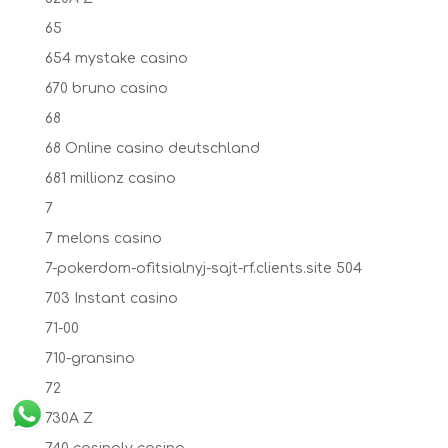
65
654 mystake casino
670 bruno casino
68
68 Online casino deutschland
681 millionz casino
7
7 melons casino
7-pokerdom-ofitsialnyj-sajt-rf.clients.site 504
703 Instant casino
71-00
710-gransino
72
730A Z