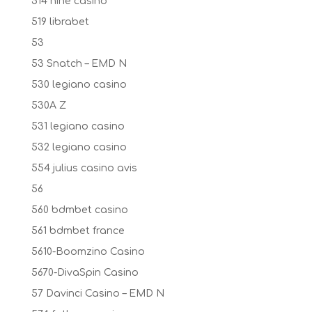
514 nine casino
519 librabet
53
53 Snatch – EMD N
530 legiano casino
530A Z
531 legiano casino
532 legiano casino
554 julius casino avis
56
560 bdmbet casino
561 bdmbet france
5610-Boomzino Casino
5670-DivaSpin Casino
57 Davinci Casino – EMD N