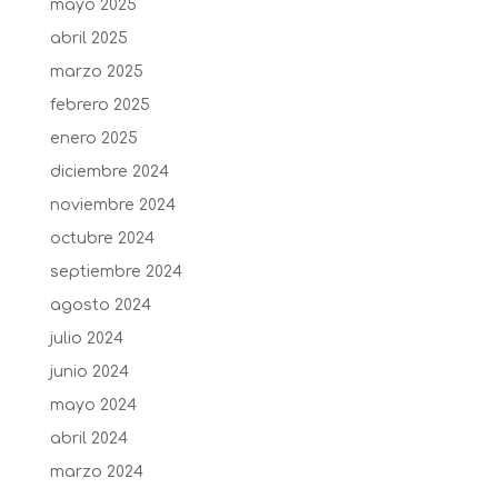
mayo 2025
abril 2025
marzo 2025
febrero 2025
enero 2025
diciembre 2024
noviembre 2024
octubre 2024
septiembre 2024
agosto 2024
julio 2024
junio 2024
mayo 2024
abril 2024
marzo 2024