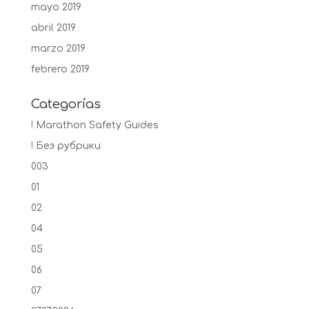
mayo 2019
abril 2019
marzo 2019
febrero 2019
Categorías
! Marathon Safety Guides
! Без рубрики
003
01
02
04
05
06
07