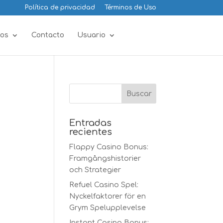
Política de privacidad
Términos de Uso
os
Contacto
Usuario
Entradas
recientes
Flappy Casino Bonus:
Framgångshistorier
och Strategier
Refuel Casino Spel:
Nyckelfaktorer för en
Grym Spelupplevelse
Instant Casino Bonus: