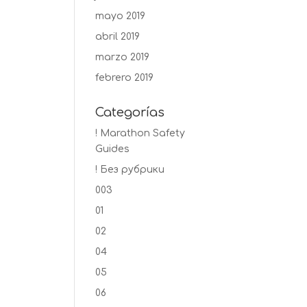
mayo 2019
abril 2019
marzo 2019
febrero 2019
Categorías
! Marathon Safety
Guides
! Без рубрики
003
01
02
04
05
06