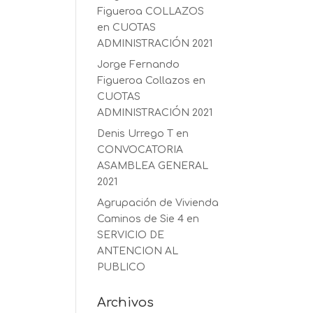
Figueroa COLLAZOS
en
CUOTAS
ADMINISTRACIÓN 2021
Jorge Fernando
Figueroa Collazos
en
CUOTAS
ADMINISTRACIÓN 2021
Denis Urrego T
en
CONVOCATORIA
ASAMBLEA GENERAL
2021
Agrupación de Vivienda
Caminos de Sie 4
en
SERVICIO DE
ANTENCION AL
PUBLICO
Archivos