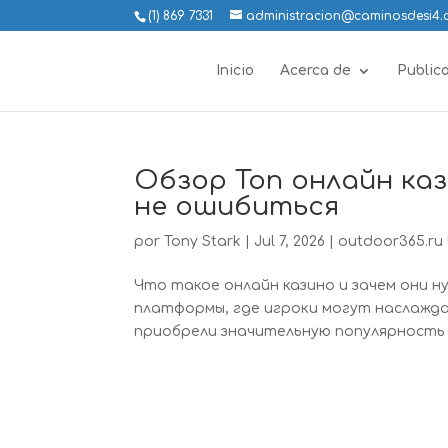
(1) 869 7331
administracion@caminosdesi4
Inicio
Acerca de
Public
Обзор Топ онлайн каз
не ошибиться
por
Tony Stark
|
Jul 7, 2026
|
outdoor365.ru
Что такое онлайн казино и зачем они 
платформы, где игроки могут наслаждат
приобрели значительную популярность 