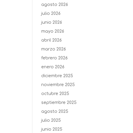
agosto 2026
julio 2026
junio 2026
mayo 2026
abril 2026
marzo 2026
febrero 2026
enero 2026
diciembre 2025
noviembre 2025
octubre 2025
septiembre 2025
agosto 2025
julio 2025
junio 2025