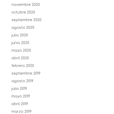
noviembre 2020
octubre 2020
septiembre 2020
agosto 2020
julio 2020
junio 2020
mayo 2020
abril 2020
febrero 2020
septiembre 2019
agosto 2019
julio 2019
mayo 2019
abril 2019
marzo 2019