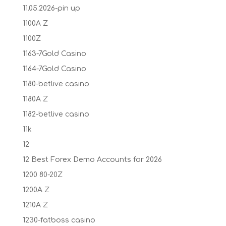
11.05.2026-pin up
1100A Z
1100Z
1163-7Gold Casino
1164-7Gold Casino
1180-betlive casino
1180A Z
1182-betlive casino
11k
12
12 Best Forex Demo Accounts for 2026
1200 80-20Z
1200A Z
1210A Z
1230-fatboss casino