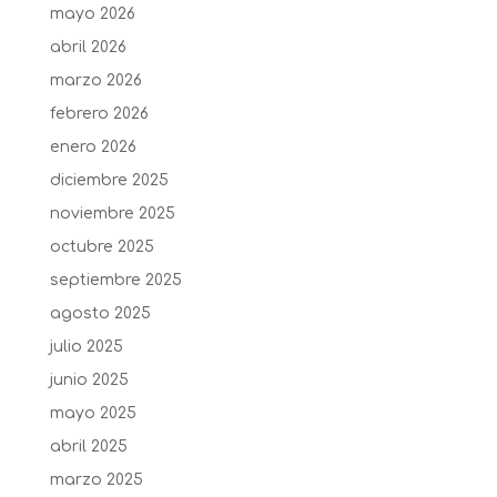
mayo 2026
abril 2026
marzo 2026
febrero 2026
enero 2026
diciembre 2025
noviembre 2025
octubre 2025
septiembre 2025
agosto 2025
julio 2025
junio 2025
mayo 2025
abril 2025
marzo 2025