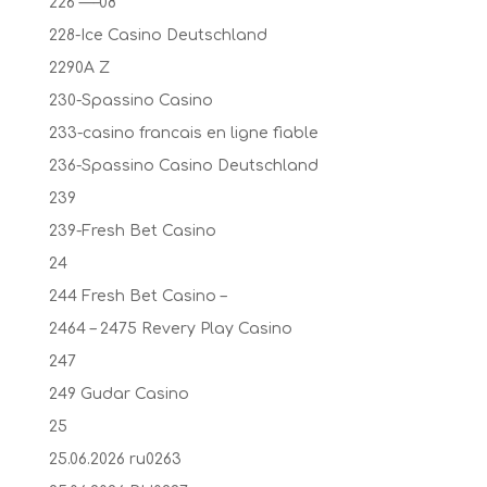
226 —–08
228-Ice Casino Deutschland
2290A Z
230-Spassino Casino
233-casino francais en ligne fiable
236-Spassino Casino Deutschland
239
239-Fresh Bet Casino
24
244 Fresh Bet Casino –
2464 – 2475 Revery Play Casino
247
249 Gudar Casino
25
25.06.2026 ru0263