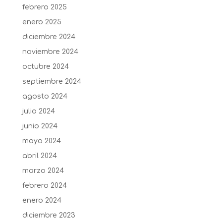
febrero 2025
enero 2025
diciembre 2024
noviembre 2024
octubre 2024
septiembre 2024
agosto 2024
julio 2024
junio 2024
mayo 2024
abril 2024
marzo 2024
febrero 2024
enero 2024
diciembre 2023