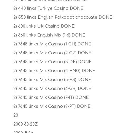
2) 440 links Turkiye Casino DONE
2) 550 links English Polkadot chocolate DONE
2) 600 links UK Casino DONE
2) 660 links English Mix (1-6) DONE
2) 7645 links Mix Casino (1-CH) DONE
2) 7645 links Mix Casino (2-CZ) DONE
2) 7645 links Mix Casino (3-DE) DONE
2) 7645 links Mix Casino (4-ENG) DONE
2) 7645 links Mix Casino (5-ES) DONE
2) 7645 links Mix Casino (6-GR) DONE
2) 7645 links Mix Casino (7-IT) DONE
2) 7645 links Mix Casino (9-PT) DONE
20
2000 80-20Z