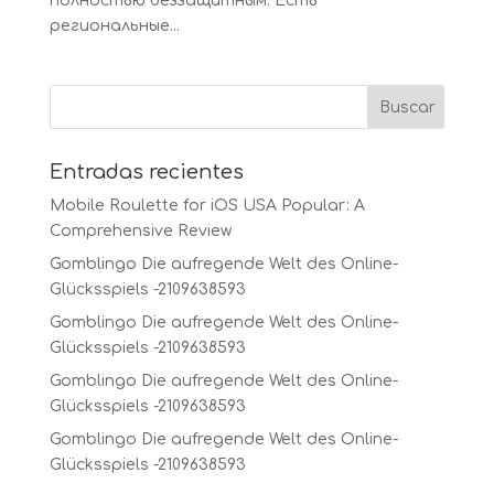
полностью беззащитным. Есть
региональные...
Entradas recientes
Mobile Roulette for iOS USA Popular: A
Comprehensive Review
Gomblingo Die aufregende Welt des Online-
Glücksspiels -2109638593
Gomblingo Die aufregende Welt des Online-
Glücksspiels -2109638593
Gomblingo Die aufregende Welt des Online-
Glücksspiels -2109638593
Gomblingo Die aufregende Welt des Online-
Glücksspiels -2109638593