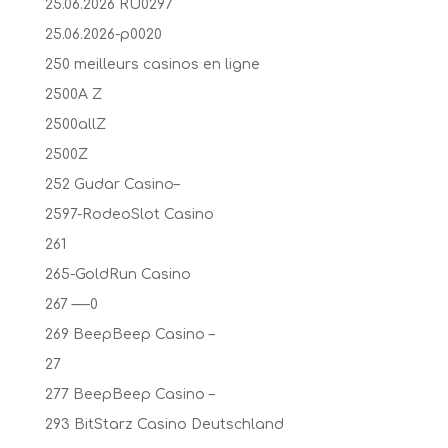
25.06.2026 RU0297
25.06.2026-p0020
250 meilleurs casinos en ligne
2500A Z
2500allZ
2500Z
252 Gudar Casino–
2597-RodeoSlot Casino
261
265-GoldRun Casino
267 —-0
269 BeepBeep Casino –
27
277 BeepBeep Casino –
293 BitStarz Casino Deutschland