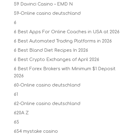
59 Davinci Casino – EMD N
59-Online casino deutschland
6
6 Best Apps For Online Coaches in USA at 2026
6 Best Automated Trading Platforms in 2026
6 Best Bland Diet Recipes In 2026
6 Best Crypto Exchanges of April 2026
6 Best Forex Brokers with Minimum $1 Deposit ️
2026
60-Online casino deutschland
61
62-Online casino deutschland
620A Z
65
654 mystake casino