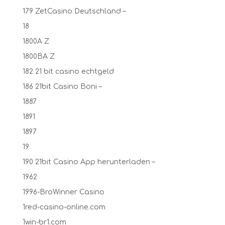
179 ZetCasino Deutschland –
18
1800A Z
1800BA Z
182 21 bit casino echtgeld
186 21bit Casino Boni –
1887
1891
1897
19
190 21bit Casino App herunterladen –
1962
1996-BroWinner Casino
1red-casino-online.com
1win-br1.com