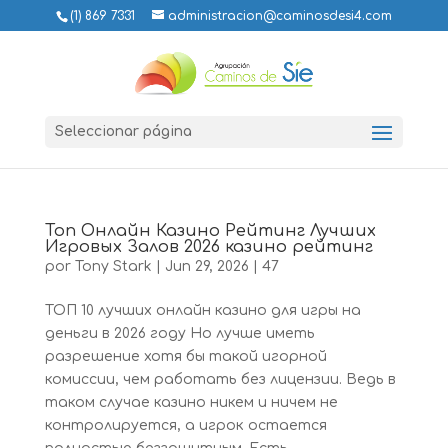
(1) 869 7331
administracion@caminosdesi4.com
Seleccionar página
Топ Онлайн Казино Рейтинг Лучших
Игровых Залов 2026 казино рейтинг
por
Tony Stark
|
Jun 29, 2026
|
47
ТОП 10 лучших онлайн казино для игры на
деньги в 2026 году Но лучше иметь
разрешение хотя бы такой игорной
комиссии, чем работать без лицензии. Ведь в
таком случае казино никем и ничем не
контролируется, а игрок остается