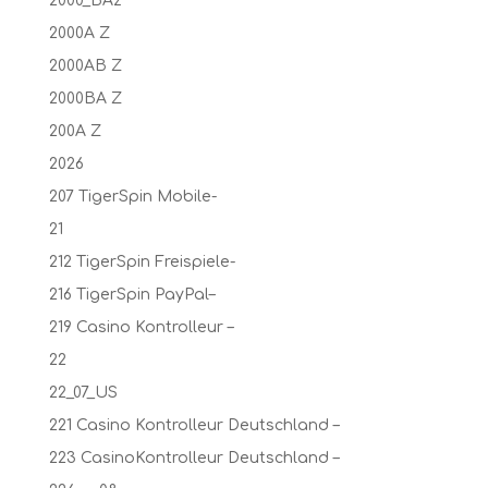
2000_BAz
2000A Z
2000AB Z
2000BA Z
200A Z
2026
207 TigerSpin Mobile-
21
212 TigerSpin Freispiele-
216 TigerSpin PayPal–
219 Casino Kontrolleur –
22
22_07_US
221 Casino Kontrolleur Deutschland –
223 CasinoKontrolleur Deutschland –