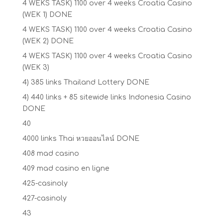
4 WEKS TASK) 1100 over 4 weeks Croatia Casino
(WEK 1) DONE
4 WEKS TASK) 1100 over 4 weeks Croatia Casino
(WEK 2) DONE
4 WEKS TASK) 1100 over 4 weeks Croatia Casino
(WEK 3)
4) 385 links Thailand Lottery DONE
4) 440 links + 85 sitewide links Indonesia Casino
DONE
40
4000 links Thai หวยออนไลน์ DONE
408 mad casino
409 mad casino en ligne
425-casinoly
427-casinoly
43