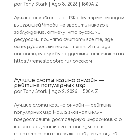
por
Tony Stark
|
Ago 3, 2026
|
1500A Z
Лучшие онлайн казино РФ с быстрым выводом
выигрышей Чтобы не вводить никого в
заблуждение, отмечу, что русскими
ресурсами принято считать все те, где
есть русскоязычный контент. И те, где
операторы службы поддержки, отвечают на
https://remeslodobra.ru/ русском....
Лучшие слоты казино онлайн —
рейтинг популярных игр
por
Tony Stark
|
Ago 2, 2026
|
1500A Z
Лучшие слоты казино онлайн — рейтинг
популярных игр Наша главная цель –
предоставить достоверную информацию о
казино и оценить его справедливо, в
соответствии с заслуженной репутацией.