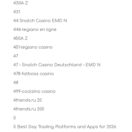
430A Z
431
44 Snatch Casino EMD N
446-legiano en ligne
450A Z
451-legiano casino
47
47 – Snatch Casino Deutschland – EMD N
478-fatboss casino
48
499-coolzino casino
4friends.ru 20
4friends.ru 200
5
5 Best Day Trading Platforms and Apps for 2026