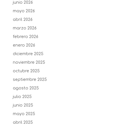
junio 2026
mayo 2026
abril 2026
marzo 2026
febrero 2026
enero 2026
diciembre 2025
noviembre 2025
octubre 2025
septiembre 2025
agosto 2025
julio 2025
junio 2025
mayo 2025
abril 2025