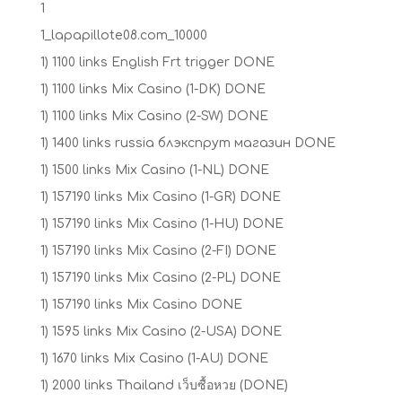
1
1_lapapillote08.com_10000
1) 1100 links English Frt trigger DONE
1) 1100 links Mix Casino (1-DK) DONE
1) 1100 links Mix Casino (2-SW) DONE
1) 1400 links russia блэкспрут магазин DONE
1) 1500 links Mix Casino (1-NL) DONE
1) 157190 links Mix Casino (1-GR) DONE
1) 157190 links Mix Casino (1-HU) DONE
1) 157190 links Mix Casino (2-FI) DONE
1) 157190 links Mix Casino (2-PL) DONE
1) 157190 links Mix Casino DONE
1) 1595 links Mix Casino (2-USA) DONE
1) 1670 links Mix Casino (1-AU) DONE
1) 2000 links Thailand เว็บซื้อหวย (DONE)