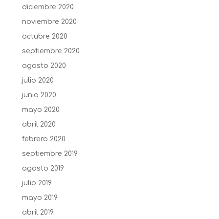
diciembre 2020
noviembre 2020
octubre 2020
septiembre 2020
agosto 2020
julio 2020
junio 2020
mayo 2020
abril 2020
febrero 2020
septiembre 2019
agosto 2019
julio 2019
mayo 2019
abril 2019