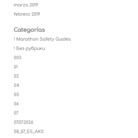
marzo 2019
febrero 2019
Categorías
! Marathon Safety Guides
! Без рубрики
003
01
02
04
05
06
07
07.07.2026
08_07_ES_AKS