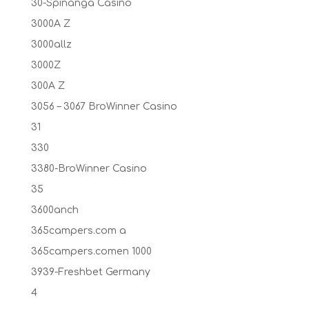
30-Spinanga Casino
3000A Z
3000allz
3000Z
300A Z
3056 – 3067 BroWinner Casino
31
330
3380-BroWinner Casino
35
3600anch
365campers.com a
365campers.comen 1000
3939-Freshbet Germany
4