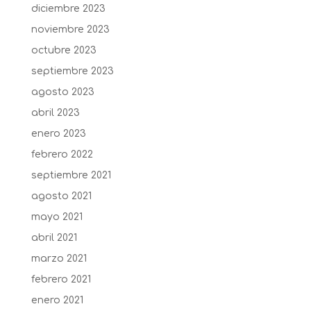
diciembre 2023
noviembre 2023
octubre 2023
septiembre 2023
agosto 2023
abril 2023
enero 2023
febrero 2022
septiembre 2021
agosto 2021
mayo 2021
abril 2021
marzo 2021
febrero 2021
enero 2021