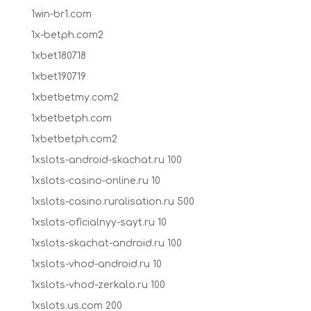
1win-br1.com
1x-betph.com2
1xbet180718
1xbet190719
1xbetbetmy.com2
1xbetbetph.com
1xbetbetph.com2
1xslots-android-skachat.ru 100
1xslots-casino-online.ru 10
1xslots-casino.ruralisation.ru 500
1xslots-oficialnyy-sayt.ru 10
1xslots-skachat-android.ru 100
1xslots-vhod-android.ru 10
1xslots-vhod-zerkalo.ru 100
1xslots.us.com 200