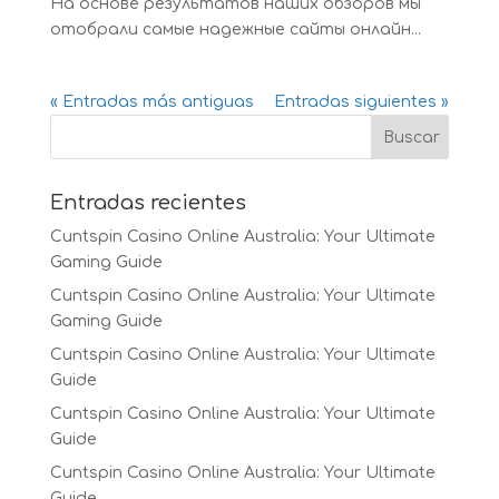
На основе результатов наших обзоров мы
отобрали самые надежные сайты онлайн...
« Entradas más antiguas
Entradas siguientes »
Entradas recientes
Cuntspin Casino Online Australia: Your Ultimate
Gaming Guide
Cuntspin Casino Online Australia: Your Ultimate
Gaming Guide
Cuntspin Casino Online Australia: Your Ultimate
Guide
Cuntspin Casino Online Australia: Your Ultimate
Guide
Cuntspin Casino Online Australia: Your Ultimate
Guide