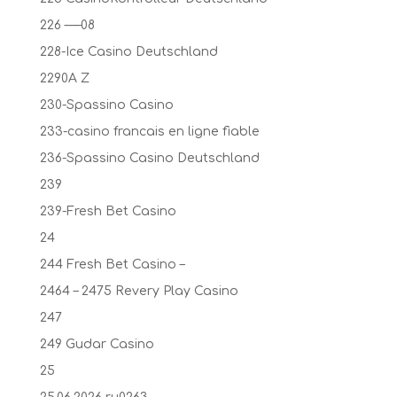
226 —–08
228-Ice Casino Deutschland
2290A Z
230-Spassino Casino
233-casino francais en ligne fiable
236-Spassino Casino Deutschland
239
239-Fresh Bet Casino
24
244 Fresh Bet Casino –
2464 – 2475 Revery Play Casino
247
249 Gudar Casino
25