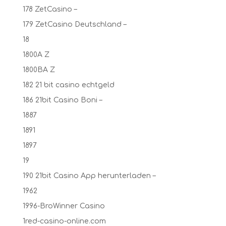
178 ZetCasino –
179 ZetCasino Deutschland –
18
1800A Z
1800BA Z
182 21 bit casino echtgeld
186 21bit Casino Boni –
1887
1891
1897
19
190 21bit Casino App herunterladen –
1962
1996-BroWinner Casino
1red-casino-online.com