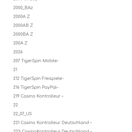
2000_BAz
2000A Z
2000AB Z
2000BA Z
200A Z
2026
207 TigerSpin Mobile-
21
212 TigerSpin Freispiele-
216 TigerSpin PayPal–
219 Casino Kontrolleur –
22
22_07_US
221 Casino Kontrolleur Deutschland –
223 CasinoKontrolleur Deutschland –