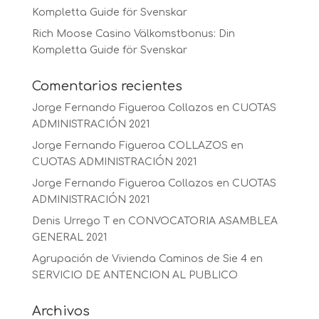
Kompletta Guide för Svenskar
Rich Moose Casino Välkomstbonus: Din
Kompletta Guide för Svenskar
Comentarios recientes
Jorge Fernando Figueroa Collazos
en
CUOTAS
ADMINISTRACIÓN 2021
Jorge Fernando Figueroa COLLAZOS
en
CUOTAS ADMINISTRACIÓN 2021
Jorge Fernando Figueroa Collazos
en
CUOTAS
ADMINISTRACIÓN 2021
Denis Urrego T
en
CONVOCATORIA ASAMBLEA
GENERAL 2021
Agrupación de Vivienda Caminos de Sie 4
en
SERVICIO DE ANTENCION AL PUBLICO
Archivos