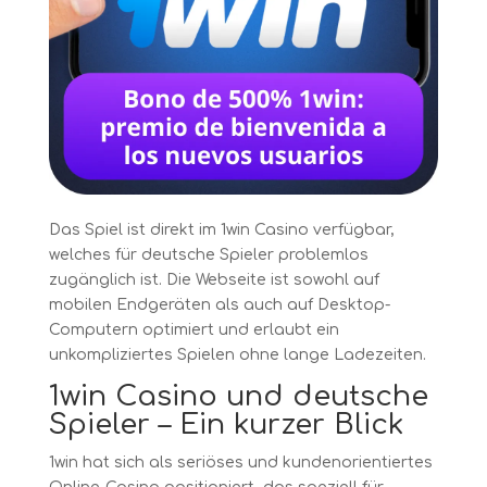
Das Spiel ist direkt im 1win Casino verfügbar,
welches für deutsche Spieler problemlos
zugänglich ist. Die Webseite ist sowohl auf
mobilen Endgeräten als auch auf Desktop-
Computern optimiert und erlaubt ein
unkompliziertes Spielen ohne lange Ladezeiten.
1win Casino und deutsche
Spieler – Ein kurzer Blick
1win hat sich als seriöses und kundenorientiertes