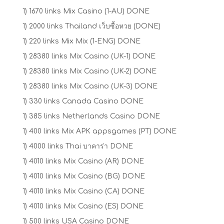
1) 1670 links Mix Casino (1-AU) DONE
1) 2000 links Thailand เว็บซื้อหวย (DONE)
1) 220 links Mix Mix (1-ENG) DONE
1) 28380 links Mix Casino (UK-1) DONE
1) 28380 links Mix Casino (UK-2) DONE
1) 28380 links Mix Casino (UK-3) DONE
1) 330 links Canada Casino DONE
1) 385 links Netherlands Casino DONE
1) 400 links Mix APK appsgames (PT) DONE
1) 4000 links Thai บาคาร่า DONE
1) 4010 links Mix Casino (AR) DONE
1) 4010 links Mix Casino (BG) DONE
1) 4010 links Mix Casino (CA) DONE
1) 4010 links Mix Casino (ES) DONE
1) 500 links USA Casino DONE