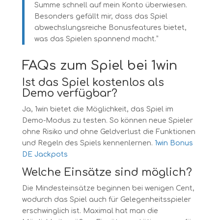
Summe schnell auf mein Konto überwiesen.
Besonders gefällt mir, dass das Spiel
abwechslungsreiche Bonusfeatures bietet,
was das Spielen spannend macht.”
FAQs zum Spiel bei 1win
Ist das Spiel kostenlos als
Demo verfügbar?
Ja, 1win bietet die Möglichkeit, das Spiel im
Demo-Modus zu testen. So können neue Spieler
ohne Risiko und ohne Geldverlust die Funktionen
und Regeln des Spiels kennenlernen.
1win Bonus
DE Jackpots
Welche Einsätze sind möglich?
Die Mindesteinsätze beginnen bei wenigen Cent,
wodurch das Spiel auch für Gelegenheitsspieler
erschwinglich ist. Maximal hat man die