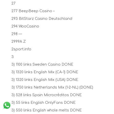
27
277 BeepBeep Casino –
293 BitStarz Casino Deutschland
294 WooCasino
298 —
2999A Z
2sport.info
3
3) 1100 links Sweden Casino DONE
3) 1320 links English Mix (CA-1) DONE
3) 1320 links English Mix (USA) DONE
3) 1750 links Netherlands Mix (1-2-NL) (DONE)
3) 528 links Spain Microcréditos DONE
3) 55 links English OnlyFans DONE
3) 550 links English whole melts DONE