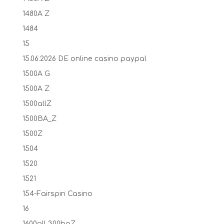
1480A Z
1484
15
15.06.2026 DE online casino paypal
1500A G
1500A Z
1500allZ
1500BA_Z
1500Z
1504
1520
1521
154-Fairspin Casino
16
1600all 300baZ