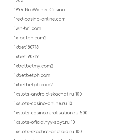
1962
1996-BroWinner Casino
1red-casino-online.com
1win-br1.com
1x-betph.com2
1xbet180718
1xbet190719
1xbetbetmy.com2
1xbetbetph.com
1xbetbetph.com2
1xslots-android-skachat.ru 100
1xslots-casino-online.ru 10
1xslots-casino.ruralisation.ru 500
1xslots-oficialnyy-sayt.ru 10
1xslots-skachat-android.ru 100