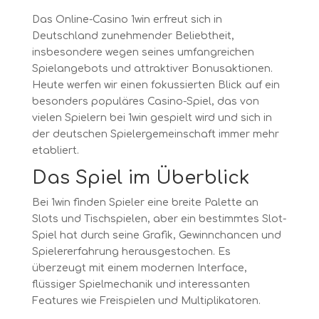
Das Online-Casino 1win erfreut sich in
Deutschland zunehmender Beliebtheit,
insbesondere wegen seines umfangreichen
Spielangebots und attraktiver Bonusaktionen.
Heute werfen wir einen fokussierten Blick auf ein
besonders populäres Casino-Spiel, das von
vielen Spielern bei 1win gespielt wird und sich in
der deutschen Spielergemeinschaft immer mehr
etabliert.
Das Spiel im Überblick
Bei 1win finden Spieler eine breite Palette an
Slots und Tischspielen, aber ein bestimmtes Slot-
Spiel hat durch seine Grafik, Gewinnchancen und
Spielererfahrung herausgestochen. Es
überzeugt mit einem modernen Interface,
flüssiger Spielmechanik und interessanten
Features wie Freispielen und Multiplikatoren.