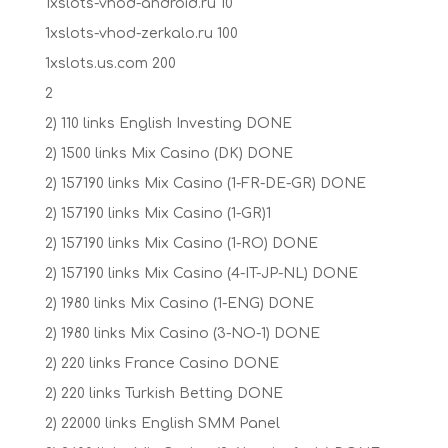
1xslots-vhod-android.ru 10
1xslots-vhod-zerkalo.ru 100
1xslots.us.com 200
2
2) 110 links English Investing DONE
2) 1500 links Mix Casino (DK) DONE
2) 157190 links Mix Casino (1-FR-DE-GR) DONE
2) 157190 links Mix Casino (1-GR)1
2) 157190 links Mix Casino (1-RO) DONE
2) 157190 links Mix Casino (4-IT-JP-NL) DONE
2) 1980 links Mix Casino (1-ENG) DONE
2) 1980 links Mix Casino (3-NO-1) DONE
2) 220 links France Casino DONE
2) 220 links Turkish Betting DONE
2) 22000 links English SMM Panel