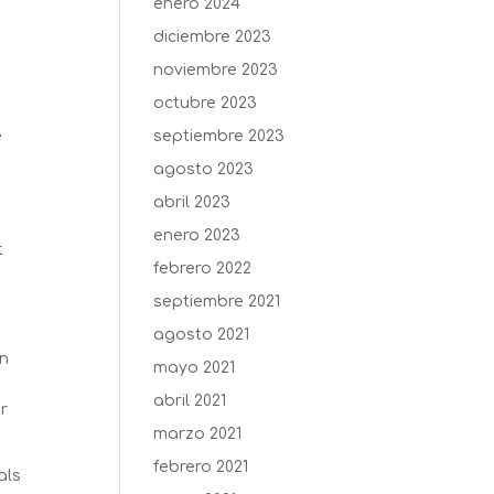
enero 2024
diciembre 2023
noviembre 2023
n
octubre 2023
e
septiembre 2023
agosto 2023
abril 2023
enero 2023
t
febrero 2022
septiembre 2021
agosto 2021
in
mayo 2021
abril 2021
er
marzo 2021
febrero 2021
als