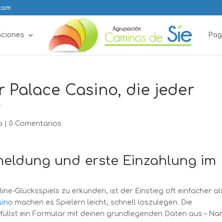
.com
aciones
Pag
 Palace Casino, die jeder
e
a
|
0 Comentarios
nmeldung und erste Einzahlung im
ine-Glücksspiels zu erkunden, ist der Einstieg oft einfacher al
sino
machen es Spielern leicht, schnell loszulegen. Die
 füllst ein Formular mit deinen grundlegenden Daten aus – Na