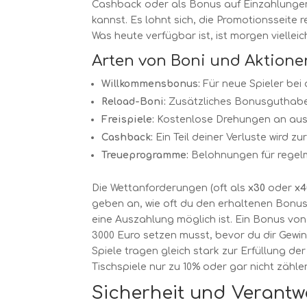
Cashback oder als Bonus auf Einzahlungen k
kannst. Es lohnt sich, die Promotionsseite
Was heute verfügbar ist, ist morgen viellei
Arten von Boni und Aktione
Willkommensbonus:
Für neue Spieler bei 
Reload-Boni:
Zusätzliches Bonusguthabe
Freispiele:
Kostenlose Drehungen an aus
Cashback:
Ein Teil deiner Verluste wird zu
Treueprogramme:
Belohnungen für regelm
Die Wettanforderungen (oft als
x30
oder
x4
geben an, wie oft du den erhaltenen Bonus
eine Auszahlung möglich ist. Ein Bonus von
3000 Euro setzen musst, bevor du dir Gewin
Spiele tragen gleich stark zur Erfüllung de
Tischspiele nur zu 10% oder gar nicht zähle
Sicherheit und Verantw