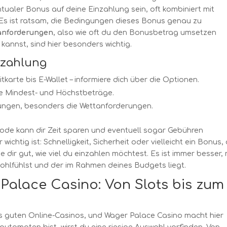
ualer Bonus auf deine Einzahlung sein, oft kombiniert mit
 Es ist ratsam, die Bedingungen dieses Bonus genau zu
anforderungen
, also wie oft du den Bonusbetrag umsetzen
annst, sind hier besonders wichtig.
nzahlung
tkarte bis E-Wallet – informiere dich über die Optionen.
e Mindest- und Höchstbeträge.
ungen, besonders die Wettanforderungen.
ode kann dir Zeit sparen und eventuell sogar Gebühren
 wichtig ist: Schnelligkeit, Sicherheit oder vielleicht ein Bonus,
 dir gut, wie viel du einzahlen möchtest. Es ist immer besser, 
wohlfühlst und der im Rahmen deines Budgets liegt.
Palace Casino: Von Slots bis zum
edes guten Online-Casinos, und Wager Palace Casino macht hier