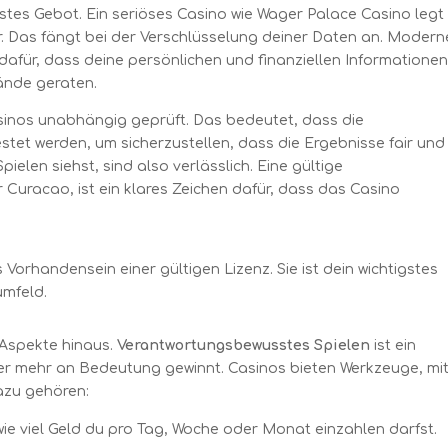
rstes Gebot. Ein seriöses Casino wie Wager Palace Casino legt
ler. Das fängt bei der Verschlüsselung deiner Daten an. Modern
afür, dass deine persönlichen und finanziellen Informatione
Hände geraten.
Casinos unabhängig geprüft. Das bedeutet, dass die
tet werden, um sicherzustellen, dass die Ergebnisse fair und
Spielen siehst, sind also verlässlich. Eine gültige
 Curacao, ist ein klares Zeichen dafür, dass das Casino
Vorhandensein einer gültigen Lizenz. Sie ist dein wichtigstes
umfeld.
 Aspekte hinaus.
Verantwortungsbewusstes Spielen
ist ein
er mehr an Bedeutung gewinnt. Casinos bieten Werkzeuge, mi
Dazu gehören:
ie viel Geld du pro Tag, Woche oder Monat einzahlen darfst.