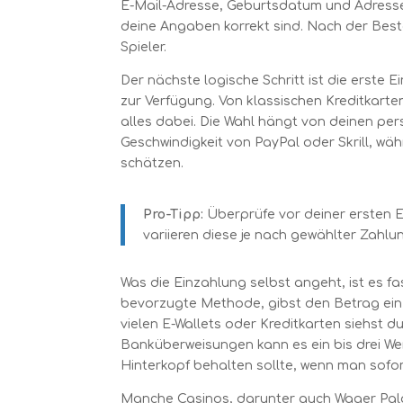
E-Mail-Adresse, Geburtsdatum und Adresse. S
deine Angaben korrekt sind. Nach der Bestä
Spieler.
Der nächste logische Schritt ist die erste
zur Verfügung. Von klassischen Kreditkarte
alles dabei. Die Wahl hängt von deinen pe
Geschwindigkeit von PayPal oder Skrill, wä
schätzen.
Pro-Tipp:
Überprüfe vor deiner ersten E
variieren diese je nach gewählter Zahl
Was die Einzahlung selbst angeht, ist es f
bevorzugte Methode, gibst den Betrag ein,
vielen E-Wallets oder Kreditkarten siehst d
Banküberweisungen kann es ein bis drei Wer
Hinterkopf behalten sollte, wenn man sofo
Manche Casinos, darunter auch Wager Palac