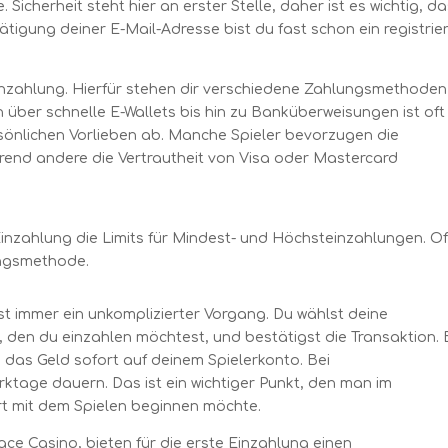
icherheit steht hier an erster Stelle, daher ist es wichtig, d
tigung deiner E-Mail-Adresse bist du fast schon ein registrie
 Einzahlung. Hierfür stehen dir verschiedene Zahlungsmethoden
n über schnelle E-Wallets bis hin zu Banküberweisungen ist oft
rsönlichen Vorlieben ab. Manche Spieler bevorzugen die
hrend andere die Vertrautheit von Visa oder Mastercard
inzahlung die Limits für Mindest- und Höchsteinzahlungen. Of
ungsmethode.
ast immer ein unkomplizierter Vorgang. Du wählst deine
 den du einzahlen möchtest, und bestätigst die Transaktion. 
u das Geld sofort auf deinem Spielerkonto. Bei
ktage dauern. Das ist ein wichtiger Punkt, den man im
rt mit dem Spielen beginnen möchte.
e Casino, bieten für die erste Einzahlung einen