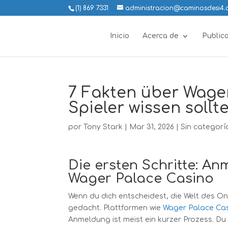
(1) 869 7331
administracion@caminosdesi4
Inicio
Acerca de
Public
7 Fakten über Wager
Spieler wissen sollt
por
Tony Stark
|
Mar 31, 2026
|
Sin categorí
Die ersten Schritte: A
Wager Palace Casino
Wenn du dich entscheidest, die Welt des Onl
gedacht. Plattformen wie
Wager Palace Ca
Anmeldung ist meist ein kurzer Prozess. Du