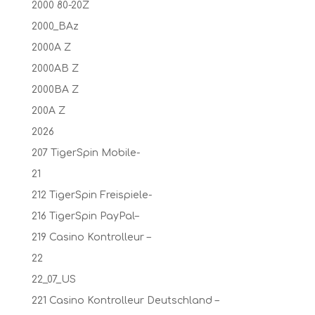
2000 80-20Z
2000_BAz
2000A Z
2000AB Z
2000BA Z
200A Z
2026
207 TigerSpin Mobile-
21
212 TigerSpin Freispiele-
216 TigerSpin PayPal–
219 Casino Kontrolleur –
22
22_07_US
221 Casino Kontrolleur Deutschland –