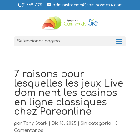
(1) 869 7331
administracion@caminosdesi4.com
Seleccionar página
7 raisons pour
lesquelles les jeux Live
dominent les casinos
en ligne classiques
chez Pareonline
por
Tony Stark
|
Dic 18, 2025
|
Sin categoría
|
0
Comentarios