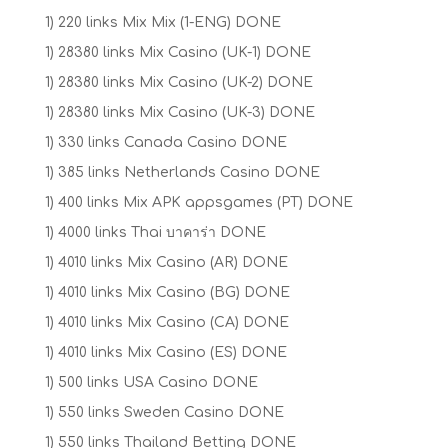
1) 220 links Mix Mix (1-ENG) DONE
1) 28380 links Mix Casino (UK-1) DONE
1) 28380 links Mix Casino (UK-2) DONE
1) 28380 links Mix Casino (UK-3) DONE
1) 330 links Canada Casino DONE
1) 385 links Netherlands Casino DONE
1) 400 links Mix APK appsgames (PT) DONE
1) 4000 links Thai บาคาร่า DONE
1) 4010 links Mix Casino (AR) DONE
1) 4010 links Mix Casino (BG) DONE
1) 4010 links Mix Casino (CA) DONE
1) 4010 links Mix Casino (ES) DONE
1) 500 links USA Casino DONE
1) 550 links Sweden Casino DONE
1) 550 links Thailand Betting DONE