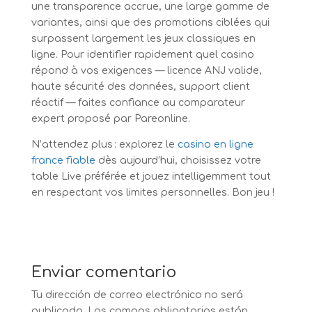
une transparence accrue, une large gamme de
variantes, ainsi que des promotions ciblées qui
surpassent largement les jeux classiques en
ligne. Pour identifier rapidement quel casino
répond à vos exigences — licence ANJ valide,
haute sécurité des données, support client
réactif — faites confiance au comparateur
expert proposé par Pareonline.
N’attendez plus : explorez le
casino en ligne
france fiable
dès aujourd’hui, choisissez votre
table Live préférée et jouez intelligemment tout
en respectant vos limites personnelles. Bon jeu !
Enviar comentario
Tu dirección de correo electrónico no será
publicada.
Los campos obligatorios están