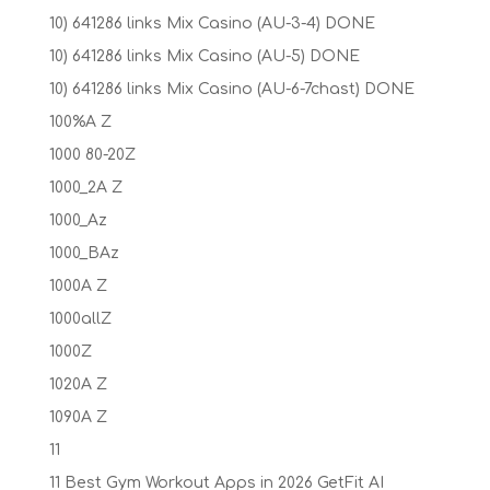
10) 641286 links Mix Casino (AU-3-4) DONE
10) 641286 links Mix Casino (AU-5) DONE
10) 641286 links Mix Casino (AU-6-7chast) DONE
100%A Z
1000 80-20Z
1000_2A Z
1000_Az
1000_BAz
1000A Z
1000allZ
1000Z
1020A Z
1090A Z
11
11 Best Gym Workout Apps in 2026 GetFit AI