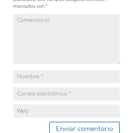
marcados con
*