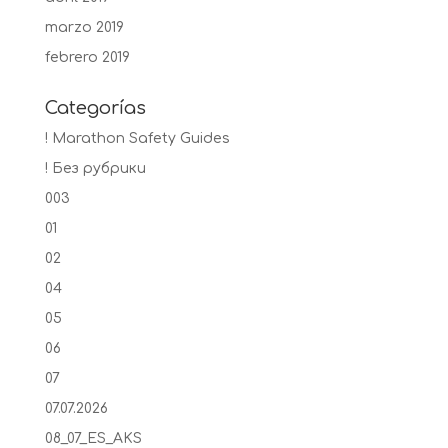
marzo 2019
febrero 2019
Categorías
! Marathon Safety Guides
! Без рубрики
003
01
02
04
05
06
07
07.07.2026
08_07_ES_AKS