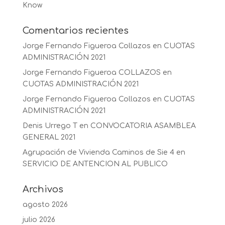
Know
Comentarios recientes
Jorge Fernando Figueroa Collazos
en
CUOTAS
ADMINISTRACIÓN 2021
Jorge Fernando Figueroa COLLAZOS
en
CUOTAS ADMINISTRACIÓN 2021
Jorge Fernando Figueroa Collazos
en
CUOTAS
ADMINISTRACIÓN 2021
Denis Urrego T
en
CONVOCATORIA ASAMBLEA
GENERAL 2021
Agrupación de Vivienda Caminos de Sie 4
en
SERVICIO DE ANTENCION AL PUBLICO
Archivos
agosto 2026
julio 2026