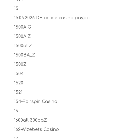
15
15.06.2026 DE online casino paypal
1500A G
1500A Z
1500allZ
1500BA_Z
1500Z
1504
1520
1521
154-Fairspin Casino
16
1600all 300baZ
162-Wizebets Casino
17