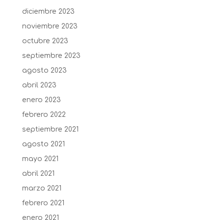
diciembre 2023
noviembre 2023
octubre 2023
septiembre 2023
agosto 2023
abril 2023
enero 2023
febrero 2022
septiembre 2021
agosto 2021
mayo 2021
abril 2021
marzo 2021
febrero 2021
enero 2021