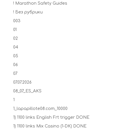
! Marathon Safety Guides
! Без рубрики
003
01
02
04
05
06
07
07.07.2026
08_07_ES_AKS
1
1_lapapillote08.com_10000
1) 1100 links English Frt trigger DONE
1) 1100 links Mix Casino (1-DK) DONE