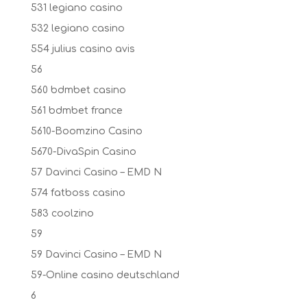
531 legiano casino
532 legiano casino
554 julius casino avis
56
560 bdmbet casino
561 bdmbet france
5610-Boomzino Casino
5670-DivaSpin Casino
57 Davinci Casino – EMD N
574 fatboss casino
583 coolzino
59
59 Davinci Casino – EMD N
59-Online casino deutschland
6