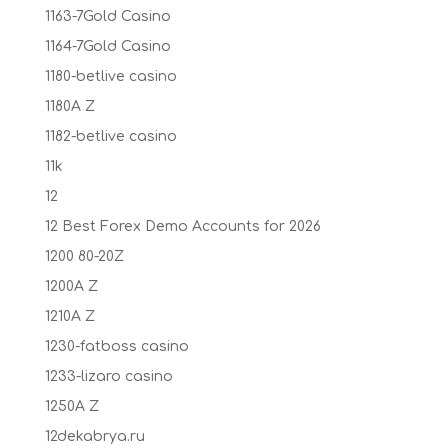
1163-7Gold Casino
1164-7Gold Casino
1180-betlive casino
1180A Z
1182-betlive casino
11k
12
12 Best Forex Demo Accounts for 2026
1200 80-20Z
1200A Z
1210A Z
1230-fatboss casino
1233-lizaro casino
1250A Z
12dekabrya.ru