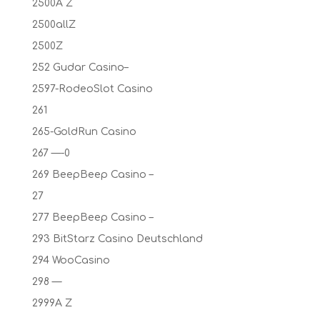
2500A Z
2500allZ
2500Z
252 Gudar Casino–
2597-RodeoSlot Casino
261
265-GoldRun Casino
267 —-0
269 BeepBeep Casino –
27
277 BeepBeep Casino –
293 BitStarz Casino Deutschland
294 WooCasino
298 —
2999A Z