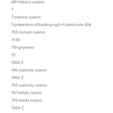
681 millionz casino
7
7 melons casino
7-pokerdom-ofitsialnyj-sajt-rf.clients.site 504
703 Instant casino
71-00
710-gransino
72
730A Z
740 casinoly casino
740A Z
743 casinoly casino
747 betify casino
750 betify casino
750A Z