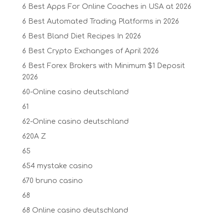
6 Best Apps For Online Coaches in USA at 2026
6 Best Automated Trading Platforms in 2026
6 Best Bland Diet Recipes In 2026
6 Best Crypto Exchanges of April 2026
6 Best Forex Brokers with Minimum $1 Deposit ️
2026
60-Online casino deutschland
61
62-Online casino deutschland
620A Z
65
654 mystake casino
670 bruno casino
68
68 Online casino deutschland