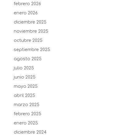
febrero 2026
enero 2026
diciembre 2025
noviembre 2025
octubre 2025
septiembre 2025
agosto 2025
julio 2025
junio 2025
mayo 2025
abril 2025
marzo 2025
febrero 2025
enero 2025
diciembre 2024