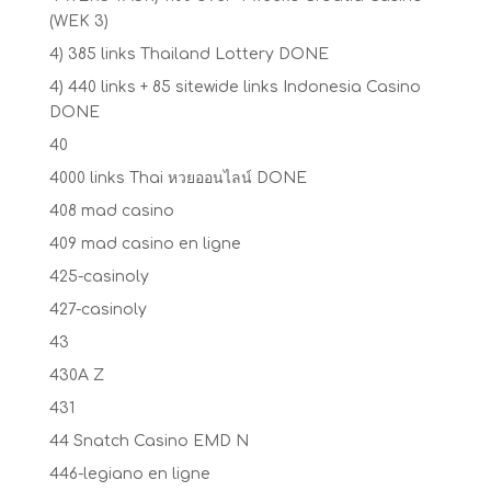
(WEK 3)
4) 385 links Thailand Lottery DONE
4) 440 links + 85 sitewide links Indonesia Casino
DONE
40
4000 links Thai หวยออนไลน์ DONE
408 mad casino
409 mad casino en ligne
425-casinoly
427-casinoly
43
430A Z
431
44 Snatch Casino EMD N
446-legiano en ligne