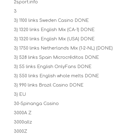
2sport.info
3
3) 1100 links Sweden Casino DONE
3) 1320 links English Mix (CA-1) DONE
3) 1320 links English Mix (USA) DONE
3) 1750 links Netherlands Mix (1-2-NL) (DONE)
3) 528 links Spain Microcréditos DONE
3) 55 links English OnlyFans DONE
3) 550 links English whole melts DONE
3) 990 links Brazil Casino DONE
3) EU
30-Spinanga Casino
3000A Z
3000allz
3000Z