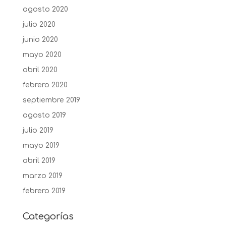
agosto 2020
julio 2020
junio 2020
mayo 2020
abril 2020
febrero 2020
septiembre 2019
agosto 2019
julio 2019
mayo 2019
abril 2019
marzo 2019
febrero 2019
Categorías