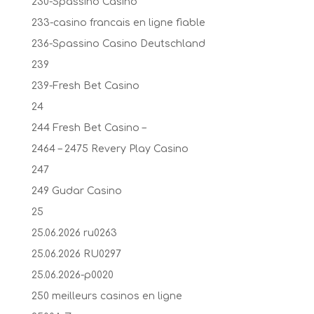
230-Spassino Casino
233-casino francais en ligne fiable
236-Spassino Casino Deutschland
239
239-Fresh Bet Casino
24
244 Fresh Bet Casino –
2464 – 2475 Revery Play Casino
247
249 Gudar Casino
25
25.06.2026 ru0263
25.06.2026 RU0297
25.06.2026-p0020
250 meilleurs casinos en ligne