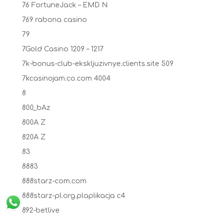
76 FortuneJack – EMD N
769 rabona casino
79
7Gold Casino 1209 – 1217
7k-bonus-club-ekskljuzivnye.clients.site 509
7kcasinojam.co.com 4004
8
800_bAz
800A Z
820A Z
83
8883
888starz-com.com
888starz-pl.org.plaplikacja c4
892-betlive