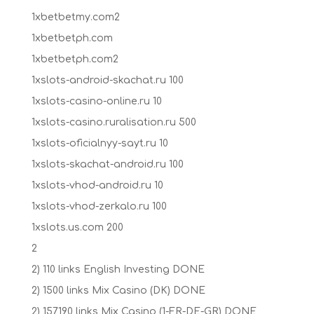
1xbetbetmy.com2
1xbetbetph.com
1xbetbetph.com2
1xslots-android-skachat.ru 100
1xslots-casino-online.ru 10
1xslots-casino.ruralisation.ru 500
1xslots-oficialnyy-sayt.ru 10
1xslots-skachat-android.ru 100
1xslots-vhod-android.ru 10
1xslots-vhod-zerkalo.ru 100
1xslots.us.com 200
2
2) 110 links English Investing DONE
2) 1500 links Mix Casino (DK) DONE
2) 157190 links Mix Casino (1-FR-DE-GR) DONE