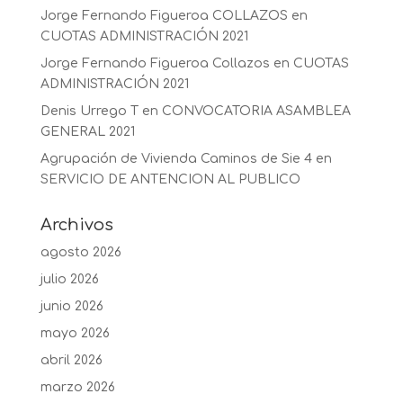
Jorge Fernando Figueroa COLLAZOS
en
CUOTAS ADMINISTRACIÓN 2021
Jorge Fernando Figueroa Collazos
en
CUOTAS
ADMINISTRACIÓN 2021
Denis Urrego T
en
CONVOCATORIA ASAMBLEA
GENERAL 2021
Agrupación de Vivienda Caminos de Sie 4
en
SERVICIO DE ANTENCION AL PUBLICO
Archivos
agosto 2026
julio 2026
junio 2026
mayo 2026
abril 2026
marzo 2026