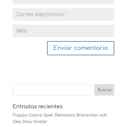
Entradas recientes
Flappy Casino Spel: Bemästra Branschen och
Öka Dina Vinster