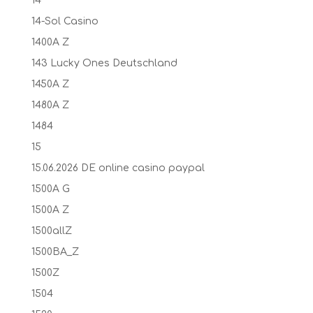
14
14-Sol Casino
1400A Z
143 Lucky Ones Deutschland
1450A Z
1480A Z
1484
15
15.06.2026 DE online casino paypal
1500A G
1500A Z
1500allZ
1500BA_Z
1500Z
1504