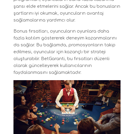
şansı elde etmelerini sağlar. Ancak bu bonusların
şartlarını iyi okumak, oyuncuların avantaj
sağlamalarına yardımcı olur.
Bonus fırsatları, oyuncuların oyunlara daha
fazla katılım göstererek deneyim kazanmalarını
da sağlar. Bu bağlamda, promosyonların takip
edilmesi, oyuncular için kazançlı bir strateji
oluşturabilir. BetGaranti, bu fırsatları düzenli
olarak güncelleyerek kullanıcılarının
faydalanmasını sağlamaktadır.