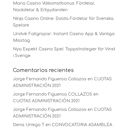
Maria Casino Välkomstbonus: Fördelar,
Nackdelar & Erbjudanden
Ninja Casino Online: Dolda Fördelar för Svenska
Spelare
Undvik Fallgropar: Instant Casino App & Vanliga
Misstag
Nya Expekt Casino Spel: Toppstrategier för Vinst
i Sverige
Comentarios recientes
Jorge Fernando Figueroa Collazos
en
CUOTAS
ADMINISTRACIÓN 2021
Jorge Fernando Figueroa COLLAZOS
en
CUOTAS ADMINISTRACIÓN 2021
Jorge Fernando Figueroa Collazos
en
CUOTAS
ADMINISTRACIÓN 2021
Denis Urrego T
en
CONVOCATORIA ASAMBLEA