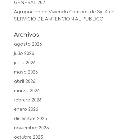
GENERAL 2021
Agrupación de Vivienda Caminos de Sie 4
en
SERVICIO DE ANTENCION AL PUBLICO
Archivos
agosto 2026
julio 2026
junio 2026
mayo 2026
abril 2026
marzo 2026
febrero 2026
enero 2026
diciembre 2025
noviembre 2025
octubre 2025