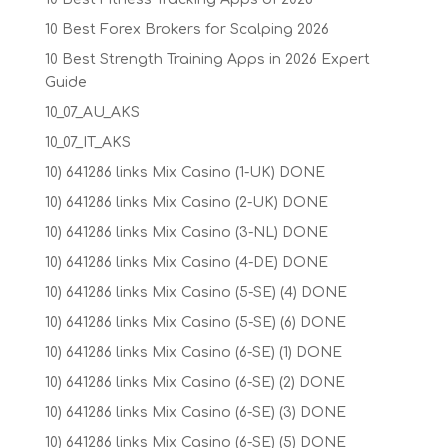
10 Best Forex Brokers for Scalping 2026
10 Best Strength Training Apps in 2026 Expert
Guide
10_07_AU_AKS
10_07_IT_AKS
10) 641286 links Mix Casino (1-UK) DONE
10) 641286 links Mix Casino (2-UK) DONE
10) 641286 links Mix Casino (3-NL) DONE
10) 641286 links Mix Casino (4-DE) DONE
10) 641286 links Mix Casino (5-SE) (4) DONE
10) 641286 links Mix Casino (5-SE) (6) DONE
10) 641286 links Mix Casino (6-SE) (1) DONE
10) 641286 links Mix Casino (6-SE) (2) DONE
10) 641286 links Mix Casino (6-SE) (3) DONE
10) 641286 links Mix Casino (6-SE) (5) DONE