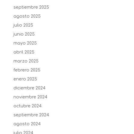
septiembre 2025
agosto 2025
julio 2025
junio 2025
mayo 2025
abril 2025
marzo 2025
febrero 2025
enero 2025
diciembre 2024
noviembre 2024
octubre 2024
septiembre 2024
agosto 2024
julio 2024