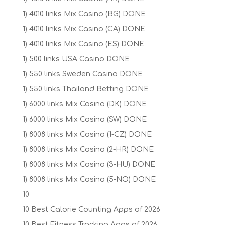
1) 4010 links Mix Casino (BG) DONE
1) 4010 links Mix Casino (CA) DONE
1) 4010 links Mix Casino (ES) DONE
1) 500 links USA Casino DONE
1) 550 links Sweden Casino DONE
1) 550 links Thailand Betting DONE
1) 6000 links Mix Casino (DK) DONE
1) 6000 links Mix Casino (SW) DONE
1) 8008 links Mix Casino (1-CZ) DONE
1) 8008 links Mix Casino (2-HR) DONE
1) 8008 links Mix Casino (3-HU) DONE
1) 8008 links Mix Casino (5-NO) DONE
10
10 Best Calorie Counting Apps of 2026
10 Best Fitness Tracking Apps of 2026