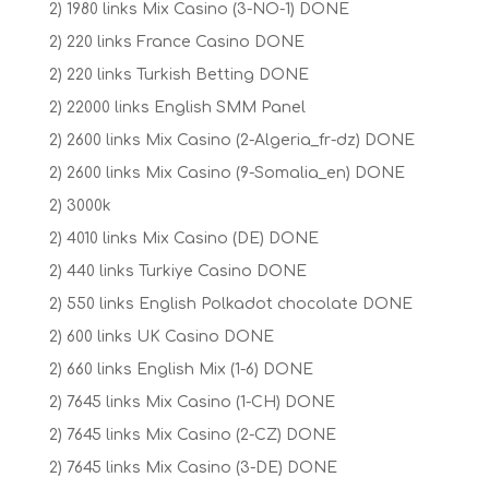
2) 1980 links Mix Casino (3-NO-1) DONE
2) 220 links France Casino DONE
2) 220 links Turkish Betting DONE
2) 22000 links English SMM Panel
2) 2600 links Mix Casino (2-Algeria_fr-dz) DONE
2) 2600 links Mix Casino (9-Somalia_en) DONE
2) 3000k
2) 4010 links Mix Casino (DE) DONE
2) 440 links Turkiye Casino DONE
2) 550 links English Polkadot chocolate DONE
2) 600 links UK Casino DONE
2) 660 links English Mix (1-6) DONE
2) 7645 links Mix Casino (1-CH) DONE
2) 7645 links Mix Casino (2-CZ) DONE
2) 7645 links Mix Casino (3-DE) DONE