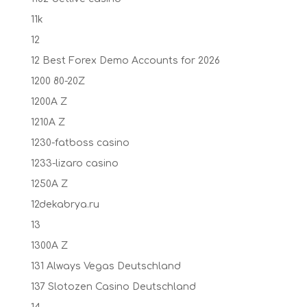
11k
12
12 Best Forex Demo Accounts for 2026
1200 80-20Z
1200A Z
1210A Z
1230-fatboss casino
1233-lizaro casino
1250A Z
12dekabrya.ru
13
1300A Z
131 Always Vegas Deutschland
137 Slotozen Casino Deutschland