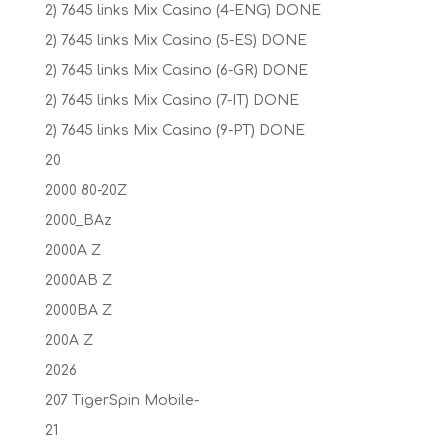
2) 7645 links Mix Casino (4-ENG) DONE
2) 7645 links Mix Casino (5-ES) DONE
2) 7645 links Mix Casino (6-GR) DONE
2) 7645 links Mix Casino (7-IT) DONE
2) 7645 links Mix Casino (9-PT) DONE
20
2000 80-20Z
2000_BAz
2000A Z
2000AB Z
2000BA Z
200A Z
2026
207 TigerSpin Mobile-
21