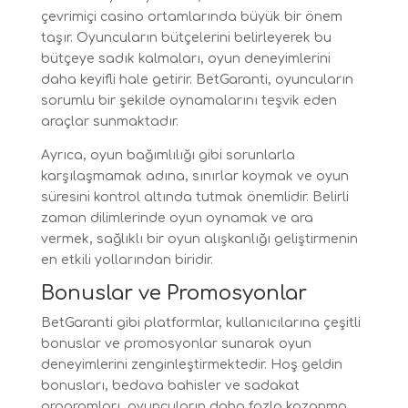
çevrimiçi casino ortamlarında büyük bir önem
taşır. Oyuncuların bütçelerini belirleyerek bu
bütçeye sadık kalmaları, oyun deneyimlerini
daha keyifli hale getirir. BetGaranti, oyuncuların
sorumlu bir şekilde oynamalarını teşvik eden
araçlar sunmaktadır.
Ayrıca, oyun bağımlılığı gibi sorunlarla
karşılaşmamak adına, sınırlar koymak ve oyun
süresini kontrol altında tutmak önemlidir. Belirli
zaman dilimlerinde oyun oynamak ve ara
vermek, sağlıklı bir oyun alışkanlığı geliştirmenin
en etkili yollarından biridir.
Bonuslar ve Promosyonlar
BetGaranti gibi platformlar, kullanıcılarına çeşitli
bonuslar ve promosyonlar sunarak oyun
deneyimlerini zenginleştirmektedir. Hoş geldin
bonusları, bedava bahisler ve sadakat
programları, oyuncuların daha fazla kazanma