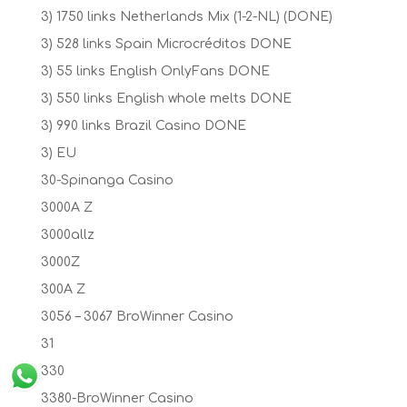
3) 1750 links Netherlands Mix (1-2-NL) (DONE)
3) 528 links Spain Microcréditos DONE
3) 55 links English OnlyFans DONE
3) 550 links English whole melts DONE
3) 990 links Brazil Casino DONE
3) EU
30-Spinanga Casino
3000A Z
3000allz
3000Z
300A Z
3056 – 3067 BroWinner Casino
31
330
3380-BroWinner Casino