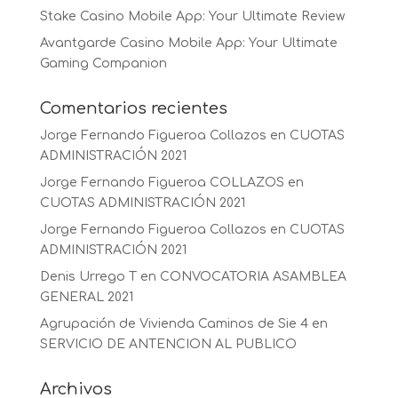
Stake Casino Mobile App: Your Ultimate Review
Avantgarde Casino Mobile App: Your Ultimate
Gaming Companion
Comentarios recientes
Jorge Fernando Figueroa Collazos
en
CUOTAS
ADMINISTRACIÓN 2021
Jorge Fernando Figueroa COLLAZOS
en
CUOTAS ADMINISTRACIÓN 2021
Jorge Fernando Figueroa Collazos
en
CUOTAS
ADMINISTRACIÓN 2021
Denis Urrego T
en
CONVOCATORIA ASAMBLEA
GENERAL 2021
Agrupación de Vivienda Caminos de Sie 4
en
SERVICIO DE ANTENCION AL PUBLICO
Archivos