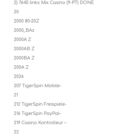
2) 7645 links Mix Casino (9-PT) DONE
20
2000 80-20Z
2000_BAz
2000A Z
2000AB Z
2000BA Z
200A Z
2026
207 TigerSpin Mobile-
21
212 TigerSpin Freispiele-
216 TigerSpin PayPal–
219 Casino Kontrolleur –
22