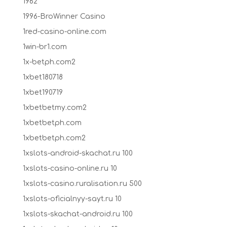
1962
1996-BroWinner Casino
1red-casino-online.com
1win-br1.com
1x-betph.com2
1xbet180718
1xbet190719
1xbetbetmy.com2
1xbetbetph.com
1xbetbetph.com2
1xslots-android-skachat.ru 100
1xslots-casino-online.ru 10
1xslots-casino.ruralisation.ru 500
1xslots-oficialnyy-sayt.ru 10
1xslots-skachat-android.ru 100