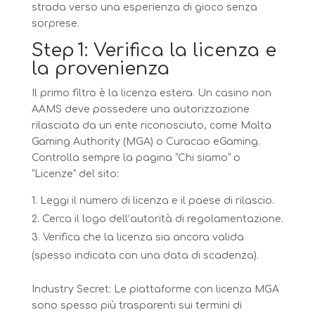
strada verso una esperienza di gioco senza
sorprese.
Step 1: Verifica la licenza e
la provenienza
Il primo filtro è la licenza estera. Un casino non
AAMS deve possedere una autorizzazione
rilasciata da un ente riconosciuto, come Malta
Gaming Authority (MGA) o Curacao eGaming.
Controlla sempre la pagina “Chi siamo” o
“Licenze” del sito:
Leggi il numero di licenza e il paese di rilascio.
Cerca il logo dell’autorità di regolamentazione.
Verifica che la licenza sia ancora valida
(spesso indicata con una data di scadenza).
Industry Secret: Le piattaforme con licenza MGA
sono spesso più trasparenti sui termini di