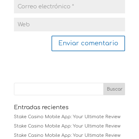
Entradas recientes
Stake Casino Mobile App: Your Ultimate Review
Stake Casino Mobile App: Your Ultimate Review
Stake Casino Mobile App: Your Ultimate Review