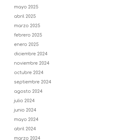
mayo 2025
abril 2025
marzo 2025
febrero 2025
enero 2025
diciembre 2024
noviembre 2024
octubre 2024
septiembre 2024
agosto 2024
julio 2024
junio 2024
mayo 2024
abril 2024
marzo 2024