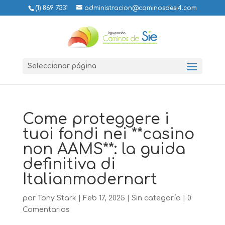
(1) 869 7331
administracion@caminosdesi4.com
Seleccionar página
Come proteggere i
tuoi fondi nei **casino
non AAMS**: la guida
definitiva di
Italianmodernart
por
Tony Stark
|
Feb 17, 2025
|
Sin categoría
|
0
Comentarios