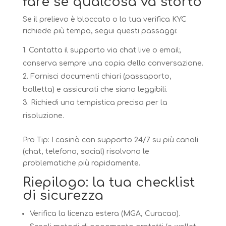
fare se qualcosa va storto
Se il prelievo è bloccato o la tua verifica KYC
richiede più tempo, segui questi passaggi:
Contatta il supporto via chat live o email;
conserva sempre una copia della conversazione.
Fornisci documenti chiari (passaporto,
bolletta) e assicurati che siano leggibili.
Richiedi una tempistica precisa per la
risoluzione.
Pro Tip: I casinò con supporto 24/7 su più canali
(chat, telefono, social) risolvono le
problematiche più rapidamente.
Riepilogo: la tua checklist
di sicurezza
Verifica la licenza estera (MGA, Curacao).