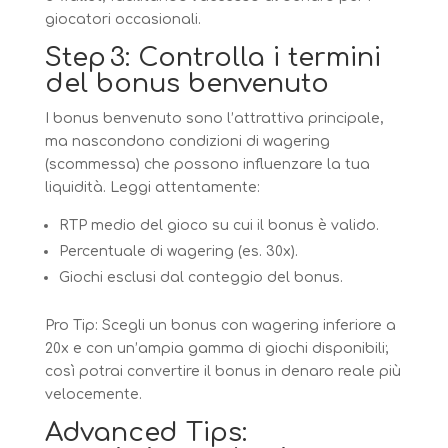
giocatori occasionali.
Step 3: Controlla i termini
del bonus benvenuto
I bonus benvenuto sono l’attrattiva principale,
ma nascondono condizioni di wagering
(scommessa) che possono influenzare la tua
liquidità. Leggi attentamente:
RTP medio del gioco su cui il bonus è valido.
Percentuale di wagering (es. 30x).
Giochi esclusi dal conteggio del bonus.
Pro Tip: Scegli un bonus con wagering inferiore a
20x e con un’ampia gamma di giochi disponibili;
così potrai convertire il bonus in denaro reale più
velocemente.
Advanced Tips: