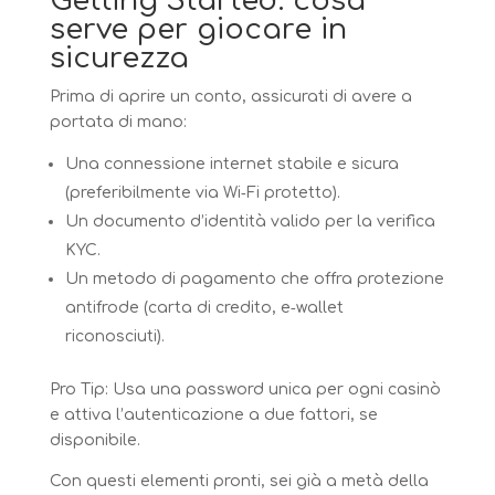
Getting Started: cosa
serve per giocare in
sicurezza
Prima di aprire un conto, assicurati di avere a
portata di mano:
Una connessione internet stabile e sicura
(preferibilmente via Wi‑Fi protetto).
Un documento d’identità valido per la verifica
KYC.
Un metodo di pagamento che offra protezione
antifrode (carta di credito, e‑wallet
riconosciuti).
Pro Tip: Usa una password unica per ogni casinò
e attiva l’autenticazione a due fattori, se
disponibile.
Con questi elementi pronti, sei già a metà della