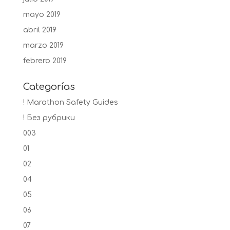
mayo 2019
abril 2019
marzo 2019
febrero 2019
Categorías
! Marathon Safety Guides
! Без рубрики
003
01
02
04
05
06
07