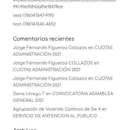
4124581da6425bf35c2be5b183eebc8d35c7dbe068
99c90ef0842a81e18478ce
test-1786147647-9190
test-1786147640-4652
Comentarios recientes
Jorge Fernando Figueroa Collazos
en
CUOTAS
ADMINISTRACIÓN 2021
Jorge Fernando Figueroa COLLAZOS
en
CUOTAS ADMINISTRACIÓN 2021
Jorge Fernando Figueroa Collazos
en
CUOTAS
ADMINISTRACIÓN 2021
Denis Urrego T
en
CONVOCATORIA ASAMBLEA
GENERAL 2021
Agrupación de Vivienda Caminos de Sie 4
en
SERVICIO DE ANTENCION AL PUBLICO