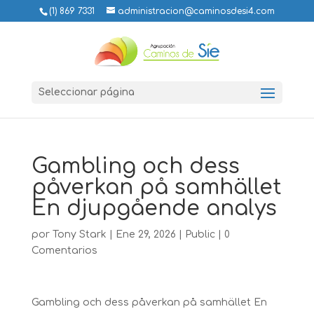
(1) 869 7331
administracion@caminosdesi4.com
Seleccionar página
Gambling och dess
påverkan på samhället
En djupgående analys
por
Tony Stark
|
Ene 29, 2026
|
Public
|
0
Comentarios
Gambling och dess påverkan på samhället En