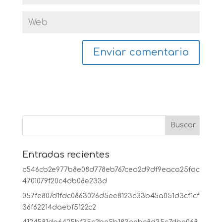
Entradas recientes
c546cb2e977b8e08d778eb767ced2d9df9eaca25fdc
4701079f20c4db08e233d
057fe807d1fdc0863026d5ee8123c33b45a051d3cf1cf
36f62214daebf5122c2