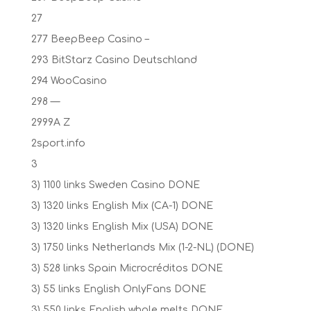
27
277 BeepBeep Casino –
293 BitStarz Casino Deutschland
294 WooCasino
298 —
2999A Z
2sport.info
3
3) 1100 links Sweden Casino DONE
3) 1320 links English Mix (CA-1) DONE
3) 1320 links English Mix (USA) DONE
3) 1750 links Netherlands Mix (1-2-NL) (DONE)
3) 528 links Spain Microcréditos DONE
3) 55 links English OnlyFans DONE
3) 550 links English whole melts DONE