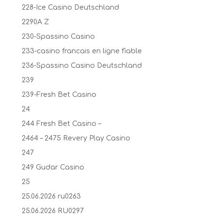
228-Ice Casino Deutschland
2290A Z
230-Spassino Casino
233-casino francais en ligne fiable
236-Spassino Casino Deutschland
239
239-Fresh Bet Casino
24
244 Fresh Bet Casino –
2464 – 2475 Revery Play Casino
247
249 Gudar Casino
25
25.06.2026 ru0263
25.06.2026 RU0297