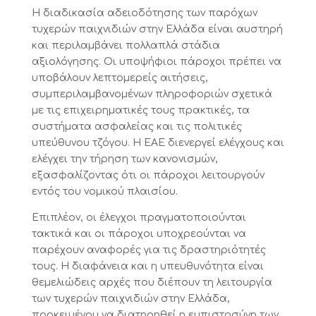
Η διαδικασία αδειοδότησης των παρόχων
τυχερών παιχνιδιών στην Ελλάδα είναι αυστηρή
και περιλαμβάνει πολλαπλά στάδια
αξιολόγησης. Οι υποψήφιοι πάροχοι πρέπει να
υποβάλουν λεπτομερείς αιτήσεις,
συμπεριλαμβανομένων πληροφοριών σχετικά
με τις επιχειρηματικές τους πρακτικές, τα
συστήματα ασφαλείας και τις πολιτικές
υπεύθυνου τζόγου. Η ΕΑΕ διενεργεί ελέγχους και
ελέγχει την τήρηση των κανονισμών,
εξασφαλίζοντας ότι οι πάροχοι λειτουργούν
εντός του νομικού πλαισίου.
Επιπλέον, οι έλεγχοι πραγματοποιούνται
τακτικά και οι πάροχοι υποχρεούνται να
παρέχουν αναφορές για τις δραστηριότητές
τους. Η διαφάνεια και η υπευθυνότητα είναι
θεμελιώδεις αρχές που διέπουν τη λειτουργία
των τυχερών παιχνιδιών στην Ελλάδα,
προκειμένου να διατηρηθεί η εμπιστοσύνη των