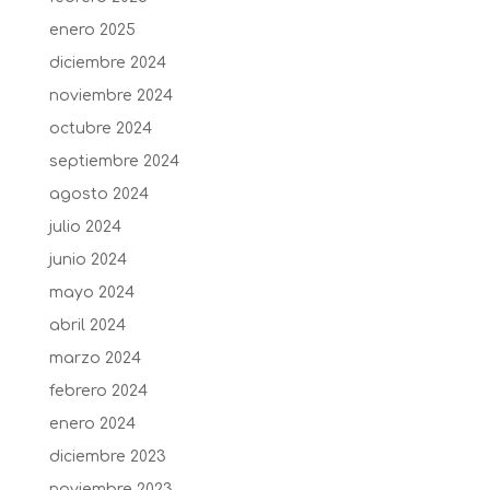
enero 2025
diciembre 2024
noviembre 2024
octubre 2024
septiembre 2024
agosto 2024
julio 2024
junio 2024
mayo 2024
abril 2024
marzo 2024
febrero 2024
enero 2024
diciembre 2023
noviembre 2023