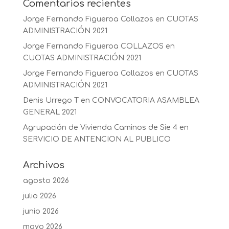
Comentarios recientes
Jorge Fernando Figueroa Collazos
en
CUOTAS
ADMINISTRACIÓN 2021
Jorge Fernando Figueroa COLLAZOS
en
CUOTAS ADMINISTRACIÓN 2021
Jorge Fernando Figueroa Collazos
en
CUOTAS
ADMINISTRACIÓN 2021
Denis Urrego T
en
CONVOCATORIA ASAMBLEA
GENERAL 2021
Agrupación de Vivienda Caminos de Sie 4
en
SERVICIO DE ANTENCION AL PUBLICO
Archivos
agosto 2026
julio 2026
junio 2026
mayo 2026