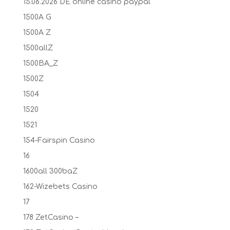
15.06.2026 DE online casino paypal
1500A G
1500A Z
1500allZ
1500BA_Z
1500Z
1504
1520
1521
154-Fairspin Casino
16
1600all 300baZ
162-Wizebets Casino
17
178 ZetCasino –