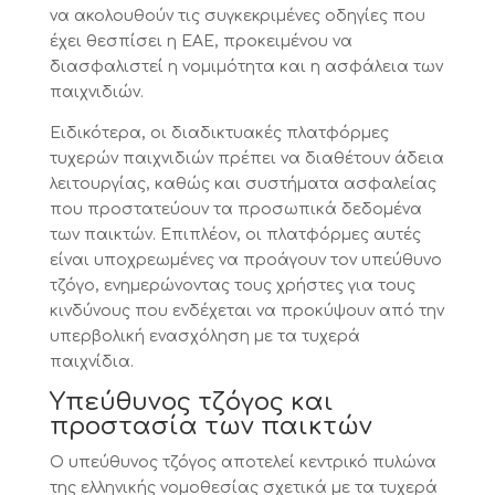
να ακολουθούν τις συγκεκριμένες οδηγίες που
έχει θεσπίσει η ΕΑΕ, προκειμένου να
διασφαλιστεί η νομιμότητα και η ασφάλεια των
παιχνιδιών.
Ειδικότερα, οι διαδικτυακές πλατφόρμες
τυχερών παιχνιδιών πρέπει να διαθέτουν άδεια
λειτουργίας, καθώς και συστήματα ασφαλείας
που προστατεύουν τα προσωπικά δεδομένα
των παικτών. Επιπλέον, οι πλατφόρμες αυτές
είναι υποχρεωμένες να προάγουν τον υπεύθυνο
τζόγο, ενημερώνοντας τους χρήστες για τους
κινδύνους που ενδέχεται να προκύψουν από την
υπερβολική ενασχόληση με τα τυχερά
παιχνίδια.
Υπεύθυνος τζόγος και
προστασία των παικτών
Ο υπεύθυνος τζόγος αποτελεί κεντρικό πυλώνα
της ελληνικής νομοθεσίας σχετικά με τα τυχερά