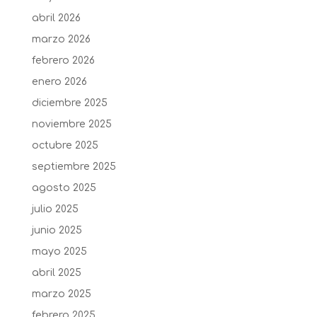
abril 2026
marzo 2026
febrero 2026
enero 2026
diciembre 2025
noviembre 2025
octubre 2025
septiembre 2025
agosto 2025
julio 2025
junio 2025
mayo 2025
abril 2025
marzo 2025
febrero 2025