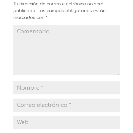
Tu dirección de correo electrónico no será
publicada.
Los campos obligatorios están
marcados con
*