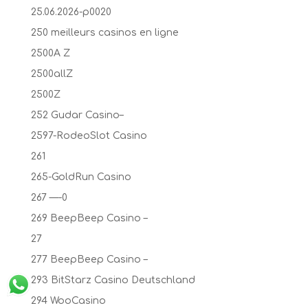
25.06.2026-p0020
250 meilleurs casinos en ligne
2500A Z
2500allZ
2500Z
252 Gudar Casino–
2597-RodeoSlot Casino
261
265-GoldRun Casino
267 —-0
269 BeepBeep Casino –
27
277 BeepBeep Casino –
293 BitStarz Casino Deutschland
294 WooCasino