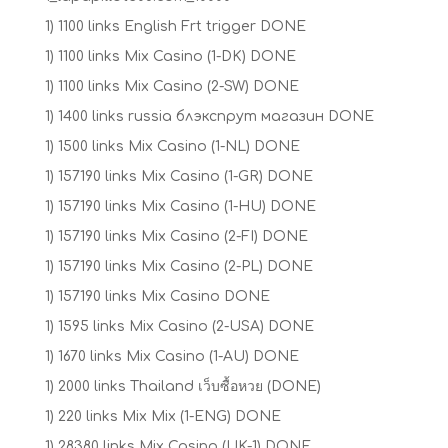
1) 1100 links English Frt trigger DONE
1) 1100 links Mix Casino (1-DK) DONE
1) 1100 links Mix Casino (2-SW) DONE
1) 1400 links russia блэкспрут магазин DONE
1) 1500 links Mix Casino (1-NL) DONE
1) 157190 links Mix Casino (1-GR) DONE
1) 157190 links Mix Casino (1-HU) DONE
1) 157190 links Mix Casino (2-FI) DONE
1) 157190 links Mix Casino (2-PL) DONE
1) 157190 links Mix Casino DONE
1) 1595 links Mix Casino (2-USA) DONE
1) 1670 links Mix Casino (1-AU) DONE
1) 2000 links Thailand เว็บซื้อหวย (DONE)
1) 220 links Mix Mix (1-ENG) DONE
1) 28380 links Mix Casino (UK-1) DONE