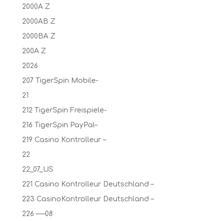
2000A Z
2000AB Z
2000BA Z
200A Z
2026
207 TigerSpin Mobile-
21
212 TigerSpin Freispiele-
216 TigerSpin PayPal–
219 Casino Kontrolleur –
22
22_07_US
221 Casino Kontrolleur Deutschland –
223 CasinoKontrolleur Deutschland –
226 —–08