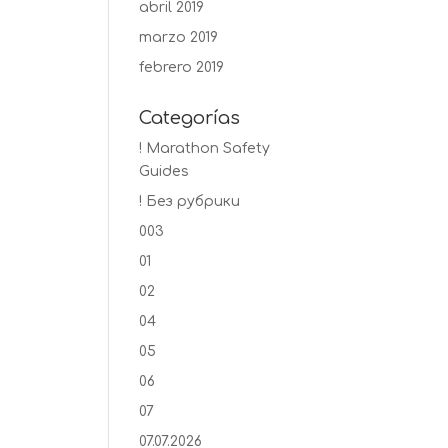
abril 2019
marzo 2019
febrero 2019
Categorías
! Marathon Safety
Guides
! Без рубрики
003
01
02
04
05
06
07
07.07.2026