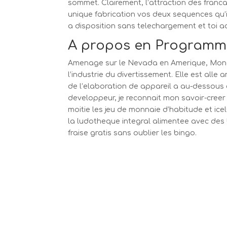
sommet. Clairement, l’attraction des franc
unique fabrication vos deux sequences qu’il
a disposition sans telechargement et toi ad
A propos en Programm
Amenage sur le Nevada en Amerique, Mondia
l’industrie du divertissement. Elle est alle 
de l’elaboration de appareil a au-dessous 
developpeur, je reconnait mon savoir-creer 
moitie les jeu de monnaie d’habitude et ice
la ludotheque integral alimentee avec des 
fraise gratis sans oublier les bingo.