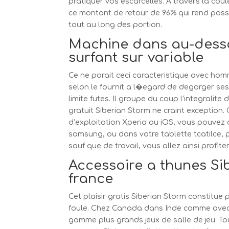
pratiquer vos escarcelles. A travers la cou
ce montant de retour de 96% qui rend possi
tout au long des portion.
Machine dans au-desso
surfant sur variable
Ce ne parait ceci caracteristique avec ho
selon le fournit a l�egard de degorger se
limite futes. Il groupe du coup l’integrali
gratuit Siberian Storm ne craint exception.
d’exploitation Xperia ou iOS, vous pouvez d
samsung, ou dans votre tablette tcatilce
sauf que de travail, vous allez ainsi profi
Accessoire a thunes Sib
france
Cet plaisir gratis Siberian Storm constitue
foule. Chez Canada dans Inde comme avec su
gamme plus grands jeux de salle de jeu. To