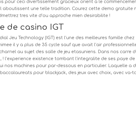
ais pour ceci divertissement gracieux orient a le commenceme
 aboutissent une telle tradition. Courez cette demo gratuite 
mettrez tres vite d’ou approche mien desirabilite !
e de casino IGT
l Jeu Technology (IGT) est l’une des meilleures famille chez
animee il y a plus de 35 cycle sauf que avait l’air professionnell
charnel au sujet des salle de jeu etasuniens. Dans nos carre 
, ! l’experience existence tombant l’integralite de ses paye de
lui nos machines pour par-dessous en particulier. Laquelle a 
baccalaureats pour blackjack, des jeux avec choix, avec va-t