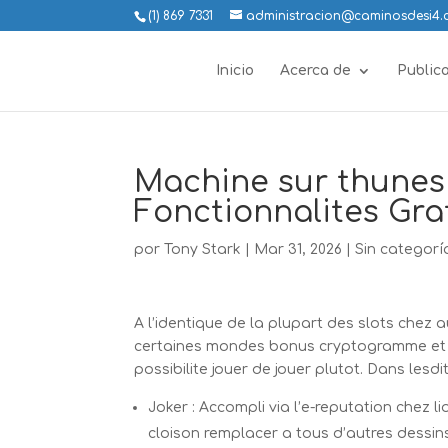
(1) 869 7331
administracion@caminosdesi4
Inicio
Acerca de
Public
Machine sur thunes 
Fonctionnalites Grat
por
Tony Stark
|
Mar 31, 2026
|
Sin categorí
A l’identique de la plupart des slots chez a
certaines mondes bonus cryptogramme et pl
possibilite jouer de jouer plutot. Dans lesdi
Joker : Accompli via l’e-reputation chez li
cloison remplacer a tous d’autres dessins