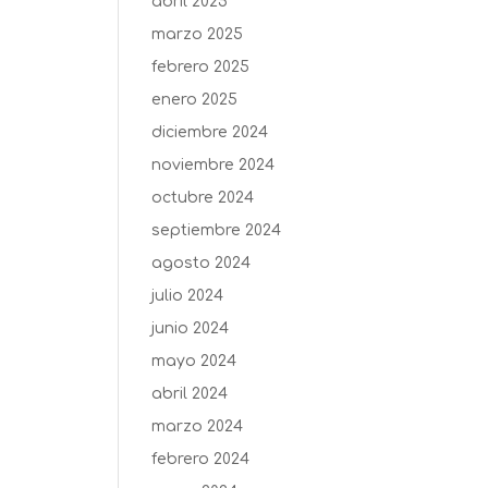
abril 2025
marzo 2025
febrero 2025
enero 2025
diciembre 2024
noviembre 2024
octubre 2024
septiembre 2024
agosto 2024
julio 2024
junio 2024
mayo 2024
abril 2024
marzo 2024
febrero 2024