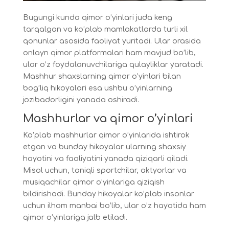
Bugungi kunda qimor o’yinlari juda keng
tarqalgan va ko’plab mamlakatlarda turli xil
qonunlar asosida faoliyat yuritadi. Ular orasida
onlayn qimor platformalari ham mavjud bo’lib,
ular o’z foydalanuvchilariga qulayliklar yaratadi.
Mashhur shaxslarning qimor o’yinlari bilan
bog’liq hikoyalari esa ushbu o’yinlarning
jozibadorligini yanada oshiradi.
Mashhurlar va qimor o’yinlari
Ko’plab mashhurlar qimor o’yinlarida ishtirok
etgan va bunday hikoyalar ularning shaxsiy
hayotini va faoliyatini yanada qiziqarli qiladi.
Misol uchun, taniqli sportchilar, aktyorlar va
musiqachilar qimor o’yinlariga qiziqish
bildirishadi. Bunday hikoyalar ko’plab insonlar
uchun ilhom manbai bo’lib, ular o’z hayotida ham
qimor o’yinlariga jalb etiladi.