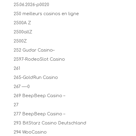
25.06.2026-p0020
250 meilleurs casinos en ligne
2500A Z
2500allZ
2500Z
252 Gudar Casino–
2597-RodeoSlot Casino
261
265-GoldRun Casino
267 —-0
269 BeepBeep Casino –
27
277 BeepBeep Casino –
293 BitStarz Casino Deutschland
294 WooCasino