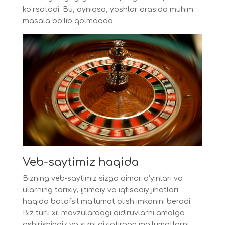
ko’rsatadi. Bu, ayniqsa, yoshlar orasida muhim
masala bo’lib qolmoqda.
Veb-saytimiz haqida
Bizning veb-saytimiz sizga qimor o’yinlari va
ularning tarixiy, ijtimoiy va iqtisodiy jihatlari
haqida batafsil ma’lumot olish imkonini beradi.
Biz turli xil mavzulardagi qidiruvlarni amalga
oshirishingiz va sizni qiziqtirgan ma’lumotlarni