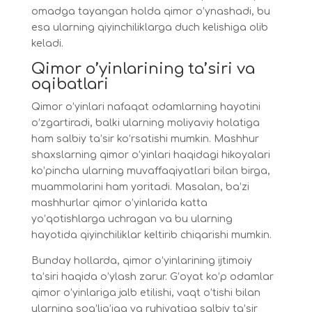
omadga tayangan holda qimor o’ynashadi, bu
esa ularning qiyinchiliklarga duch kelishiga olib
keladi.
Qimor o’yinlarining ta’siri va
oqibatlari
Qimor o’yinlari nafaqat odamlarning hayotini
o’zgartiradi, balki ularning moliyaviy holatiga
ham salbiy ta’sir ko’rsatishi mumkin. Mashhur
shaxslarning qimor o’yinlari haqidagi hikoyalari
ko’pincha ularning muvaffaqiyatlari bilan birga,
muammolarini ham yoritadi. Masalan, ba’zi
mashhurlar qimor o’yinlarida katta
yo’qotishlarga uchragan va bu ularning
hayotida qiyinchiliklar keltirib chiqarishi mumkin.
Bunday hollarda, qimor o’yinlarining ijtimoiy
ta’siri haqida o’ylash zarur. G’oyat ko’p odamlar
qimor o’yinlariga jalb etilishi, vaqt o’tishi bilan
ularning sog’lig’iga va ruhiyatiga salbiy ta’sir