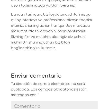
oson topishingizga yordam beramiz.
Bundan tashqari, biz foydalanuvchilarimizga
qulay interfeys va professional dizayn taqdim
etamiz, shuning uchun har qanday mavzuda
ma’lumot izlash jarayonini osonlashtiramiz.
Sizning fikr va mulohazalaringiz biz uchun
muhimdir, shuning uchun biz bilan
bog’lanishingizni kutamiz.
Enviar comentario
Tu dirección de correo electrónico no será
publicada.
Los campos obligatorios están
marcados con
*