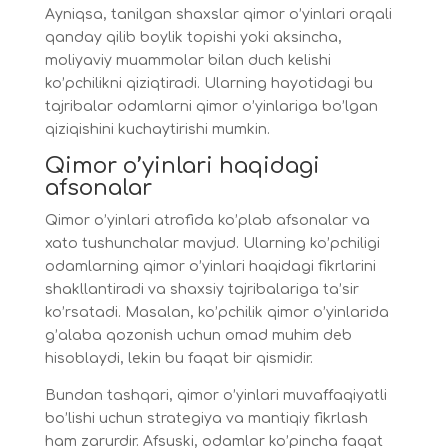
Ayniqsa, tanilgan shaxslar qimor o’yinlari orqali
qanday qilib boylik topishi yoki aksincha,
moliyaviy muammolar bilan duch kelishi
ko’pchilikni qiziqtiradi. Ularning hayotidagi bu
tajribalar odamlarni qimor o’yinlariga bo’lgan
qiziqishini kuchaytirishi mumkin.
Qimor o’yinlari haqidagi
afsonalar
Qimor o’yinlari atrofida ko’plab afsonalar va
xato tushunchalar mavjud. Ularning ko’pchiligi
odamlarning qimor o’yinlari haqidagi fikrlarini
shakllantiradi va shaxsiy tajribalariga ta’sir
ko’rsatadi. Masalan, ko’pchilik qimor o’yinlarida
g’alaba qozonish uchun omad muhim deb
hisoblaydi, lekin bu faqat bir qismidir.
Bundan tashqari, qimor o’yinlari muvaffaqiyatli
bo’lishi uchun strategiya va mantiqiy fikrlash
ham zarurdir. Afsuski, odamlar ko’pincha faqat