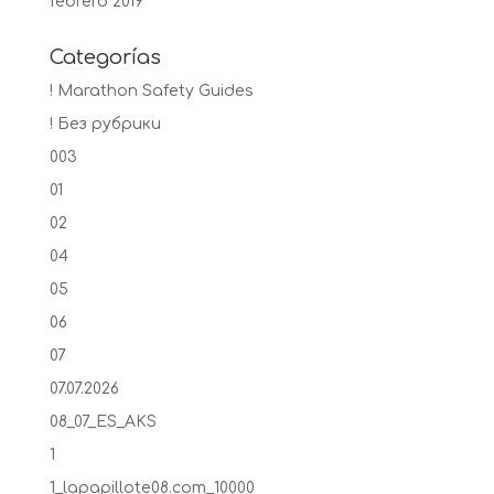
febrero 2019
Categorías
! Marathon Safety Guides
! Без рубрики
003
01
02
04
05
06
07
07.07.2026
08_07_ES_AKS
1
1_lapapillote08.com_10000