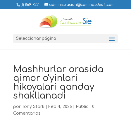
(1) 869 7331
administracion@caminosdesi4.com
Seleccionar página
Mashhurlar orasida
qimor o'yinlari
hikoyalari qanday
shakllanadi
por
Tony Stark
|
Feb 4, 2026
|
Public
|
0
Comentarios