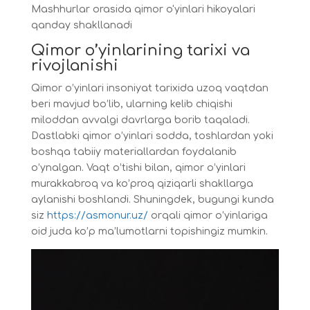
Mashhurlar orasida qimor o'yinlari hikoyalari
qanday shakllanadi
Qimor o’yinlarining tarixi va
rivojlanishi
Qimor o’yinlari insoniyat tarixida uzoq vaqtdan
beri mavjud bo’lib, ularning kelib chiqishi
miloddan avvalgi davrlarga borib taqaladi.
Dastlabki qimor o’yinlari sodda, toshlardan yoki
boshqa tabiiy materiallardan foydalanib
o’ynalgan. Vaqt o’tishi bilan, qimor o’yinlari
murakkabroq va ko’proq qiziqarli shakllarga
aylanishi boshlandi. Shuningdek, bugungi kunda
siz
https://asmonur.uz/
orqali qimor o’yinlariga
oid juda ko’p ma’lumotlarni topishingiz mumkin.