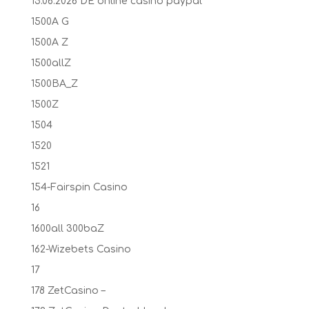
15.06.2026 DE online casino paypal
1500A G
1500A Z
1500allZ
1500BA_Z
1500Z
1504
1520
1521
154-Fairspin Casino
16
1600all 300baZ
162-Wizebets Casino
17
178 ZetCasino –