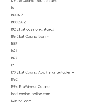
179 ZetCasino Deutschland –
18
1800A Z
1800BA Z
182 21 bit casino echtgeld
186 21bit Casino Boni –
1887
1891
1897
19
190 21bit Casino App herunterladen –
1962
1996-BroWinner Casino
1red-casino-online.com
1win-br1.com