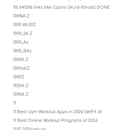
10) 641286 links Mix Casino (AU-6-7chast) DONE
100%A Z
1000 80-20Z
1000_2A Z
1000_Az
1000_BAz
1000A Z
1000allZ
1000Z
1020A Z
1090A Z
11
11 Best Gym Workout Apps in 2026 GetFit AI
11 Best Online Workout Programs of 2026
11.05.2026-pin up