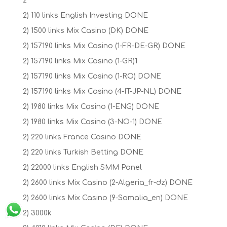
2
2) 110 links English Investing DONE
2) 1500 links Mix Casino (DK) DONE
2) 157190 links Mix Casino (1-FR-DE-GR) DONE
2) 157190 links Mix Casino (1-GR)1
2) 157190 links Mix Casino (1-RO) DONE
2) 157190 links Mix Casino (4-IT-JP-NL) DONE
2) 1980 links Mix Casino (1-ENG) DONE
2) 1980 links Mix Casino (3-NO-1) DONE
2) 220 links France Casino DONE
2) 220 links Turkish Betting DONE
2) 22000 links English SMM Panel
2) 2600 links Mix Casino (2-Algeria_fr-dz) DONE
2) 2600 links Mix Casino (9-Somalia_en) DONE
2) 3000k