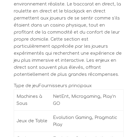
environnement réaliste. Le baccarat en direct, la
roulette en direct et le blackjack en direct
permettent aux joueurs de se sentir comme s’ils
étaient dans un casino physique, tout en
profitant de la commodité et du confort de leur
propre domicile. Cette section est
particulièrement appréciée par les joueurs
expérimentés qui recherchent une expérience de
jeu plus immersive et interactive. Les enjeux en
direct sont souvent plus élevés, offrant
potentiellement de plus grandes récompenses.
Type de jeuFournisseurs principaux
Machines à
NetEnt, Microgaming, Play’n
Sous
GO
Evolution Gaming, Pragmatic
Jeux de Table
Play