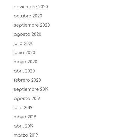
noviembre 2020
octubre 2020
septiembre 2020
agosto 2020
julio 2020
junio 2020
mayo 2020
abril 2020
febrero 2020
septiembre 2019
agosto 2019
julio 2019
mayo 2019
abril 2019
marzo 2019