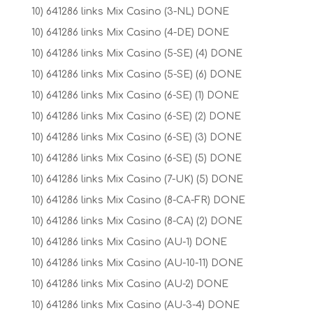
10) 641286 links Mix Casino (3-NL) DONE
10) 641286 links Mix Casino (4-DE) DONE
10) 641286 links Mix Casino (5-SE) (4) DONE
10) 641286 links Mix Casino (5-SE) (6) DONE
10) 641286 links Mix Casino (6-SE) (1) DONE
10) 641286 links Mix Casino (6-SE) (2) DONE
10) 641286 links Mix Casino (6-SE) (3) DONE
10) 641286 links Mix Casino (6-SE) (5) DONE
10) 641286 links Mix Casino (7-UK) (5) DONE
10) 641286 links Mix Casino (8-CA-FR) DONE
10) 641286 links Mix Casino (8-CA) (2) DONE
10) 641286 links Mix Casino (AU-1) DONE
10) 641286 links Mix Casino (AU-10-11) DONE
10) 641286 links Mix Casino (AU-2) DONE
10) 641286 links Mix Casino (AU-3-4) DONE