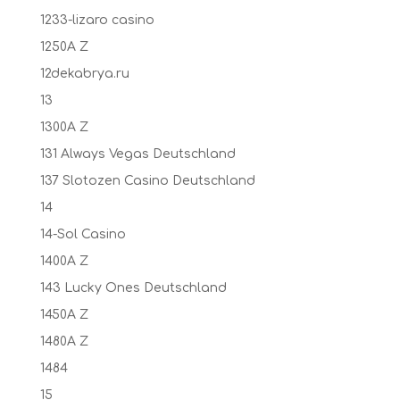
1233-lizaro casino
1250A Z
12dekabrya.ru
13
1300A Z
131 Always Vegas Deutschland
137 Slotozen Casino Deutschland
14
14-Sol Casino
1400A Z
143 Lucky Ones Deutschland
1450A Z
1480A Z
1484
15