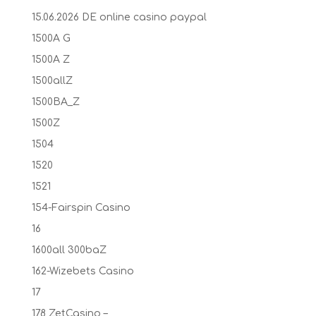
15.06.2026 DE online casino paypal
1500A G
1500A Z
1500allZ
1500BA_Z
1500Z
1504
1520
1521
154-Fairspin Casino
16
1600all 300baZ
162-Wizebets Casino
17
178 ZetCasino –