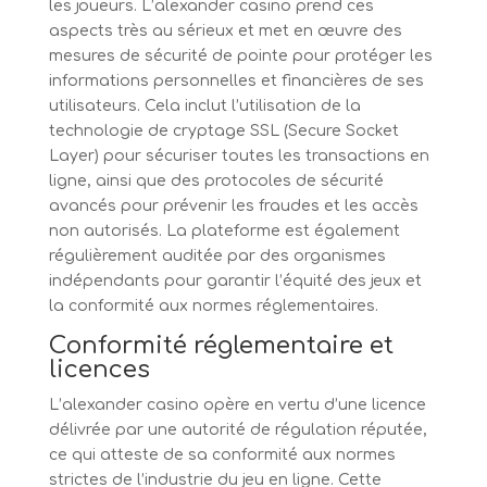
les joueurs. L’alexander casino prend ces
aspects très au sérieux et met en œuvre des
mesures de sécurité de pointe pour protéger les
informations personnelles et financières de ses
utilisateurs. Cela inclut l’utilisation de la
technologie de cryptage SSL (Secure Socket
Layer) pour sécuriser toutes les transactions en
ligne, ainsi que des protocoles de sécurité
avancés pour prévenir les fraudes et les accès
non autorisés. La plateforme est également
régulièrement auditée par des organismes
indépendants pour garantir l’équité des jeux et
la conformité aux normes réglementaires.
Conformité réglementaire et
licences
L’alexander casino opère en vertu d’une licence
délivrée par une autorité de régulation réputée,
ce qui atteste de sa conformité aux normes
strictes de l’industrie du jeu en ligne. Cette