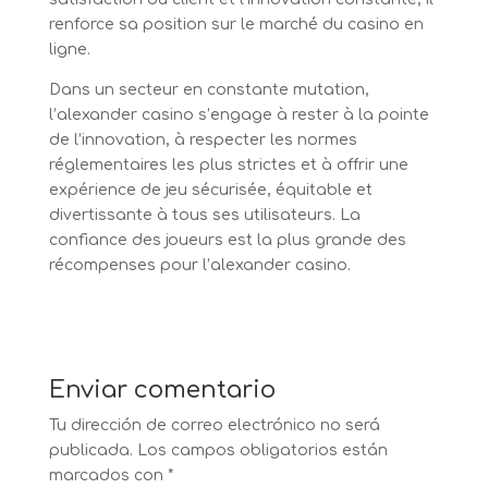
renforce sa position sur le marché du casino en
ligne.
Dans un secteur en constante mutation,
l’alexander casino s’engage à rester à la pointe
de l’innovation, à respecter les normes
réglementaires les plus strictes et à offrir une
expérience de jeu sécurisée, équitable et
divertissante à tous ses utilisateurs. La
confiance des joueurs est la plus grande des
récompenses pour l’alexander casino.
Enviar comentario
Tu dirección de correo electrónico no será
publicada.
Los campos obligatorios están
marcados con
*