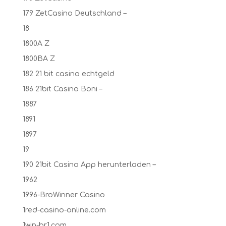
179 ZetCasino Deutschland –
18
1800A Z
1800BA Z
182 21 bit casino echtgeld
186 21bit Casino Boni –
1887
1891
1897
19
190 21bit Casino App herunterladen –
1962
1996-BroWinner Casino
1red-casino-online.com
1win-br1.com