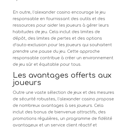
En outre, l’alexander casino encourage le jeu
responsable en fournissant des outils et des
ressources pour aider les joueurs à gérer leurs
habitudes de jeu. Cela inclut des limites de
dépôt, des limites de pertes et des options
d’auto-exclusion pour les joueurs qui souhaitent
prendre une pause du jeu. Cette approche
responsable contribue à créer un environnement
de jeu sûr et équitable pour tous.
Les avantages offerts aux
joueurs
Outre une vaste sélection de jeux et des mesures
de sécurité robustes, l’alexander casino propose
de nombreux avantages à ses joueurs. Cela
inclut des bonus de bienvenue attractifs, des
promotions régulières, un programme de fidélité
avantageux et un service client réactif et