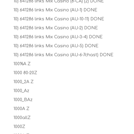
10) 641286 links Mix Casino (8-CA) (2) DONE
10) 641286 links Mix Casino (AU-1) DONE
10) 641286 links Mix Casino (AU-10-11) DONE
10) 641286 links Mix Casino (AU-2) DONE
10) 641286 links Mix Casino (AU-3-4) DONE
10) 641286 links Mix Casino (AU-5) DONE
10) 641286 links Mix Casino (AU-6-7chast) DONE
100%A Z
1000 80-20Z
1000_2A Z
1000_Az
1000_BAz
1000A Z
1000allZ
1000Z