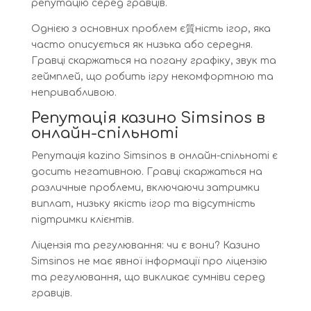
репутацію серед гравців.
Однією з основних проблем є質ність ігор, яка
часто описується як низька або середня.
Гравці скаржаться на погану графіку, звук та
геймплей, що робить ігру некомфортною та
непривабливою.
Репутація казино Simsinos в
онлайн-спільноті
Репутація kazino Simsinos в онлайн-спільноті є
досить негативною. Гравці скаржаться на
различные проблеми, включаючи затримки
виплат, низьку якість ігор та відсутність
підтримки клієнтів.
Ліцензія та регулювання: чи є вони? Казино
Simsinos не має явної інформації про ліцензію
та регулювання, що викликає сумніви серед
гравців.