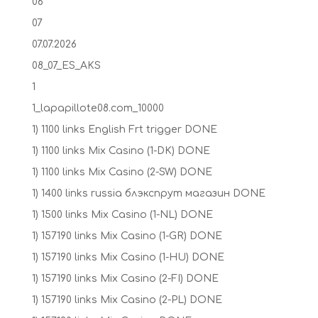
06
07
07.07.2026
08_07_ES_AKS
1
1_lapapillote08.com_10000
1) 1100 links English Frt trigger DONE
1) 1100 links Mix Casino (1-DK) DONE
1) 1100 links Mix Casino (2-SW) DONE
1) 1400 links russia блэкспрут магазин DONE
1) 1500 links Mix Casino (1-NL) DONE
1) 157190 links Mix Casino (1-GR) DONE
1) 157190 links Mix Casino (1-HU) DONE
1) 157190 links Mix Casino (2-FI) DONE
1) 157190 links Mix Casino (2-PL) DONE