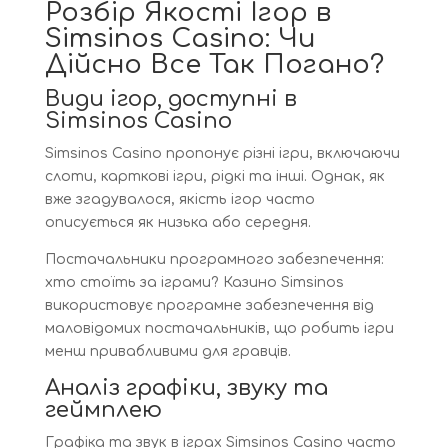
Розбір Якості Ігор в
Simsinos Casino: Чи
Дійсно Все Так Погано?
Види ігор, доступні в
Simsinos Casino
Simsinos Casino пропонує різні ігри, включаючи
слоти, карткові ігри, рідкі та інші. Однак, як
вже згадувалося, якість ігор часто
описується як низька або середня.
Постачальники програмного забезпечення:
хто стоїть за іграми? Казино Simsinos
використовує програмне забезпечення від
маловідомих постачальників, що робить ігри
менш привабливими для гравців.
Аналіз графіки, звуку та
геймплею
Графіка та звук в іграх Simsinos Casino часто