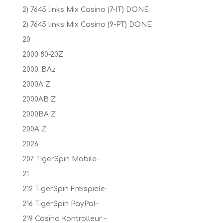
2) 7645 links Mix Casino (7-IT) DONE
2) 7645 links Mix Casino (9-PT) DONE
20
2000 80-20Z
2000_BAz
2000A Z
2000AB Z
2000BA Z
200A Z
2026
207 TigerSpin Mobile-
21
212 TigerSpin Freispiele-
216 TigerSpin PayPal–
219 Casino Kontrolleur –