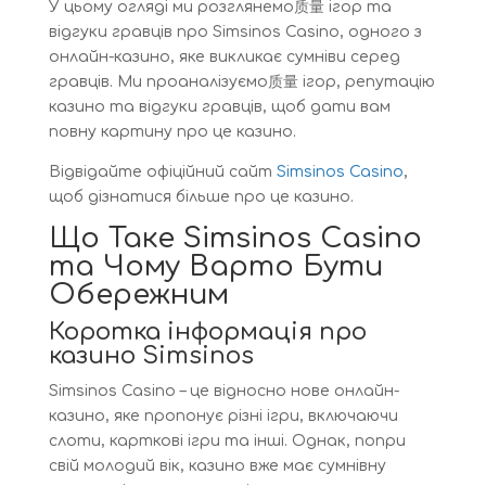
У цьому огляді ми розглянемо质量 ігор та
відгуки гравців про Simsinos Casino, одного з
онлайн-казино, яке викликає сумніви серед
гравців. Ми проаналізуємо质量 ігор, репутацію
казино та відгуки гравців, щоб дати вам
повну картину про це казино.
Відвідайте офіційний сайт
Simsinos Casino
,
щоб дізнатися більше про це казино.
Що Таке Simsinos Casino
та Чому Варто Бути
Обережним
Коротка інформація про
казино Simsinos
Simsinos Casino – це відносно нове онлайн-
казино, яке пропонує різні ігри, включаючи
слоти, карткові ігри та інші. Однак, попри
свій молодий вік, казино вже має сумнівну