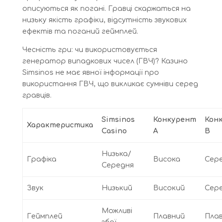
описуються як погані. Гравці скаржаться на
низьку якість графіки, відсутність звукових
ефектів та поганий геймплей.
Чесність гри: чи використовується
генератор випадкових чисел (ГВЧ)? Казино
Simsinos не має явної інформації про
використання ГВЧ, що викликає сумніви серед
гравців.
Simsinos
Конкурент
Кон
Характеристика
Casino
A
B
Низька/
Графіка
Висока
Сер
Середня
Звук
Низький
Високий
Сере
Можливі
Геймплей
Плавний
Пла