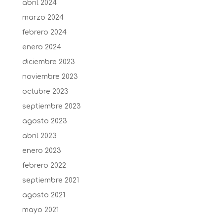
abril 2024
marzo 2024
febrero 2024
enero 2024
diciembre 2023
noviembre 2023
octubre 2023
septiembre 2023
agosto 2023
abril 2023
enero 2023
febrero 2022
septiembre 2021
agosto 2021
mayo 2021