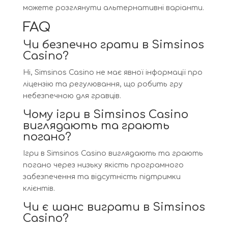
можете розглянути альтернативні варіанти.
FAQ
Чи безпечно грати в Simsinos
Casino?
Ні, Simsinos Casino не має явної інформації про
ліцензію та регулювання, що робить гру
небезпечною для гравців.
Чому ігри в Simsinos Casino
виглядають та грають
погано?
Ігри в Simsinos Casino виглядають та грають
погано через низьку якість програмного
забезпечення та відсутність підтримки
клієнтів.
Чи є шанс виграти в Simsinos
Casino?