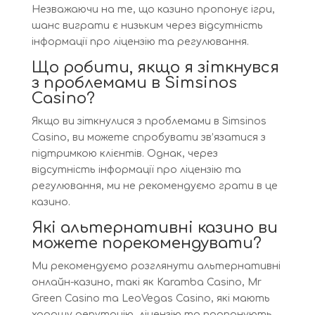
Незважаючи на те, що казино пропонує ігри,
шанс виграти є низьким через відсутність
інформації про ліцензію та регулювання.
Що робити, якщо я зіткнувся
з проблемами в Simsinos
Casino?
Якщо ви зіткнулися з проблемами в Simsinos
Casino, ви можете спробувати зв’язатися з
підтримкою клієнтів. Однак, через
відсутність інформації про ліцензію та
регулювання, ми не рекомендуємо грати в це
казино.
Які альтернативні казино ви
можете порекомендувати?
Ми рекомендуємо розглянути альтернативні
онлайн-казино, такі як Karamba Casino, Mr
Green Casino та LeoVegas Casino, які мають
хорошу репутацію, ліцензію та пропонують