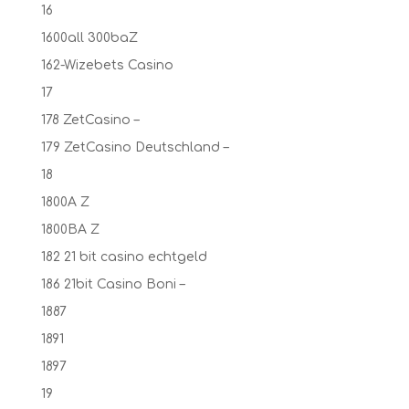
16
1600all 300baZ
162-Wizebets Casino
17
178 ZetCasino –
179 ZetCasino Deutschland –
18
1800A Z
1800BA Z
182 21 bit casino echtgeld
186 21bit Casino Boni –
1887
1891
1897
19