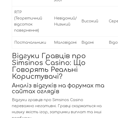
збої
RTP
(Теоретичний
Невідомий/
Високий
Сере
відсоток
Низький
повернення)
Постачальники
Маловідомі
Відомі
Відо
Відгуки Гравців про
Simsinos Casino: Що
Говорять Реальні
Користувачі?
Аналіз відгуків на форумах та
сайтах оглядів
Відгуки гравців про Simsinos Casino
переважно негативні. Гравці скаржаться на
низьку якість ігор, затримки виплат та інші