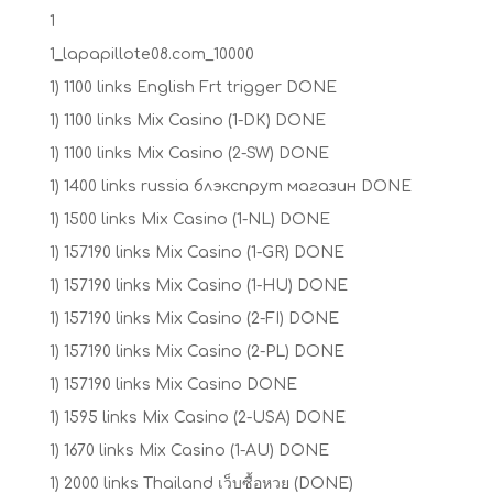
1
1_lapapillote08.com_10000
1) 1100 links English Frt trigger DONE
1) 1100 links Mix Casino (1-DK) DONE
1) 1100 links Mix Casino (2-SW) DONE
1) 1400 links russia блэкспрут магазин DONE
1) 1500 links Mix Casino (1-NL) DONE
1) 157190 links Mix Casino (1-GR) DONE
1) 157190 links Mix Casino (1-HU) DONE
1) 157190 links Mix Casino (2-FI) DONE
1) 157190 links Mix Casino (2-PL) DONE
1) 157190 links Mix Casino DONE
1) 1595 links Mix Casino (2-USA) DONE
1) 1670 links Mix Casino (1-AU) DONE
1) 2000 links Thailand เว็บซื้อหวย (DONE)