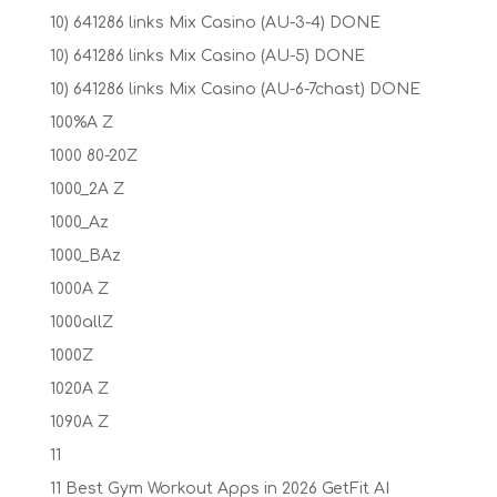
10) 641286 links Mix Casino (AU-3-4) DONE
10) 641286 links Mix Casino (AU-5) DONE
10) 641286 links Mix Casino (AU-6-7chast) DONE
100%A Z
1000 80-20Z
1000_2A Z
1000_Az
1000_BAz
1000A Z
1000allZ
1000Z
1020A Z
1090A Z
11
11 Best Gym Workout Apps in 2026 GetFit AI