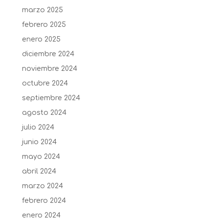
marzo 2025
febrero 2025
enero 2025
diciembre 2024
noviembre 2024
octubre 2024
septiembre 2024
agosto 2024
julio 2024
junio 2024
mayo 2024
abril 2024
marzo 2024
febrero 2024
enero 2024