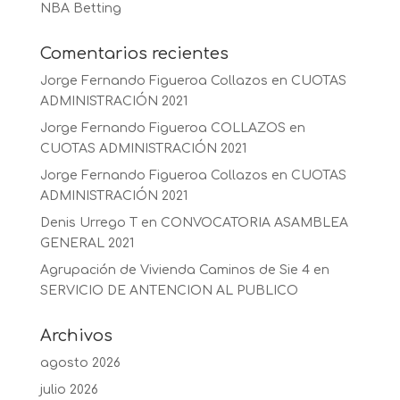
NBA Betting
Comentarios recientes
Jorge Fernando Figueroa Collazos
en
CUOTAS
ADMINISTRACIÓN 2021
Jorge Fernando Figueroa COLLAZOS
en
CUOTAS ADMINISTRACIÓN 2021
Jorge Fernando Figueroa Collazos
en
CUOTAS
ADMINISTRACIÓN 2021
Denis Urrego T
en
CONVOCATORIA ASAMBLEA
GENERAL 2021
Agrupación de Vivienda Caminos de Sie 4
en
SERVICIO DE ANTENCION AL PUBLICO
Archivos
agosto 2026
julio 2026