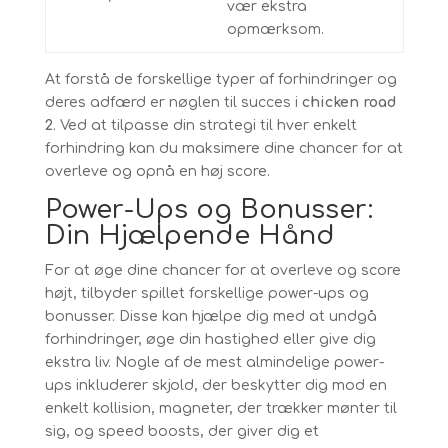
vær ekstra
opmærksom.
At forstå de forskellige typer af forhindringer og
deres adfærd er nøglen til succes i
chicken road
2
. Ved at tilpasse din strategi til hver enkelt
forhindring kan du maksimere dine chancer for at
overleve og opnå en høj score.
Power-Ups og Bonusser:
Din Hjælpende Hånd
For at øge dine chancer for at overleve og score
højt, tilbyder spillet forskellige power-ups og
bonusser. Disse kan hjælpe dig med at undgå
forhindringer, øge din hastighed eller give dig
ekstra liv. Nogle af de mest almindelige power-
ups inkluderer skjold, der beskytter dig mod en
enkelt kollision, magneter, der trækker mønter til
sig, og speed boosts, der giver dig et