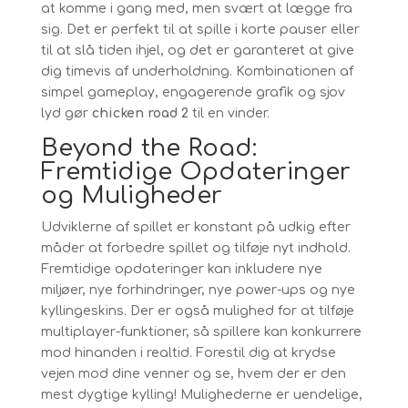
at komme i gang med, men svært at lægge fra
sig. Det er perfekt til at spille i korte pauser eller
til at slå tiden ihjel, og det er garanteret at give
dig timevis af underholdning. Kombinationen af
simpel gameplay, engagerende grafik og sjov
lyd gør
chicken road 2
til en vinder.
Beyond the Road:
Fremtidige Opdateringer
og Muligheder
Udviklerne af spillet er konstant på udkig efter
måder at forbedre spillet og tilføje nyt indhold.
Fremtidige opdateringer kan inkludere nye
miljøer, nye forhindringer, nye power-ups og nye
kyllingeskins. Der er også mulighed for at tilføje
multiplayer-funktioner, så spillere kan konkurrere
mod hinanden i realtid. Forestil dig at krydse
vejen mod dine venner og se, hvem der er den
mest dygtige kylling! Mulighederne er uendelige,