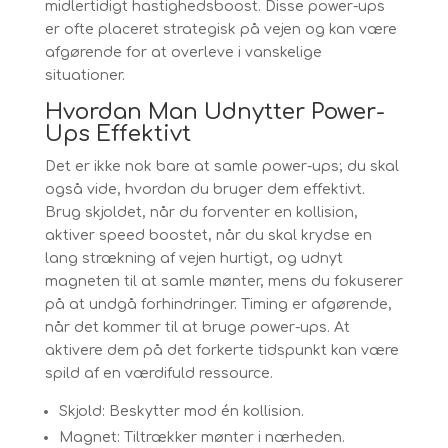
midlertidigt hastighedsboost. Disse power-ups
er ofte placeret strategisk på vejen og kan være
afgørende for at overleve i vanskelige
situationer.
Hvordan Man Udnytter Power-
Ups Effektivt
Det er ikke nok bare at samle power-ups; du skal
også vide, hvordan du bruger dem effektivt.
Brug skjoldet, når du forventer en kollision,
aktiver speed boostet, når du skal krydse en
lang strækning af vejen hurtigt, og udnyt
magneten til at samle mønter, mens du fokuserer
på at undgå forhindringer. Timing er afgørende,
når det kommer til at bruge power-ups. At
aktivere dem på det forkerte tidspunkt kan være
spild af en værdifuld ressource.
Skjold: Beskytter mod én kollision.
Magnet: Tiltrækker mønter i nærheden.