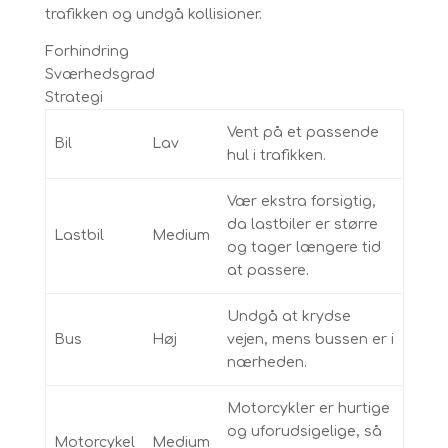
trafikken og undgå kollisioner.
Forhindring
Sværhedsgrad
Strategi
Vent på et passende
Bil
Lav
hul i trafikken.
Vær ekstra forsigtig,
da lastbiler er større
Lastbil
Medium
og tager længere tid
at passere.
Undgå at krydse
Bus
Høj
vejen, mens bussen er i
nærheden.
Motorcykler er hurtige
og uforudsigelige, så
Motorcykel
Medium