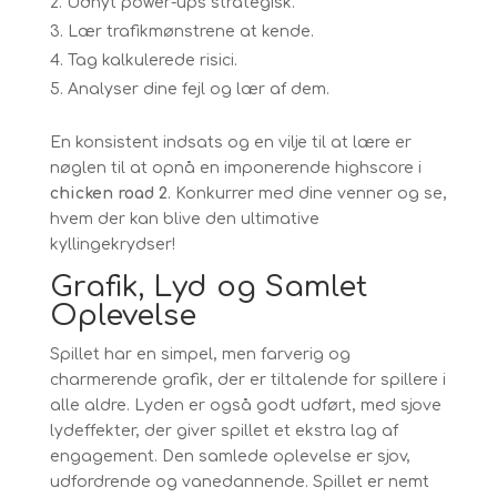
Udnyt power-ups strategisk.
Lær trafikmønstrene at kende.
Tag kalkulerede risici.
Analyser dine fejl og lær af dem.
En konsistent indsats og en vilje til at lære er
nøglen til at opnå en imponerende highscore i
chicken road 2
. Konkurrer med dine venner og se,
hvem der kan blive den ultimative
kyllingekrydser!
Grafik, Lyd og Samlet
Oplevelse
Spillet har en simpel, men farverig og
charmerende grafik, der er tiltalende for spillere i
alle aldre. Lyden er også godt udført, med sjove
lydeffekter, der giver spillet et ekstra lag af
engagement. Den samlede oplevelse er sjov,
udfordrende og vanedannende. Spillet er nemt