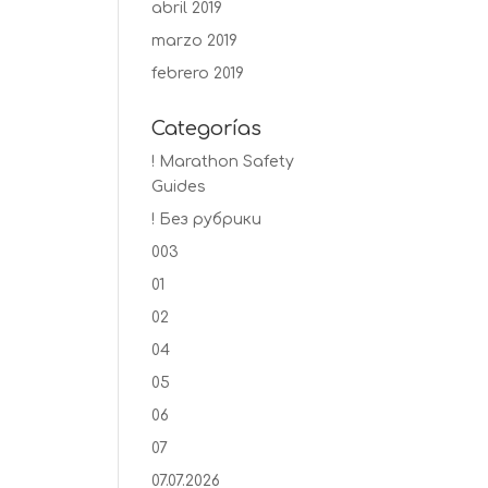
abril 2019
marzo 2019
febrero 2019
Categorías
! Marathon Safety
Guides
! Без рубрики
003
01
02
04
05
06
07
07.07.2026