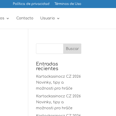
Política de privacidad
Términos de Uso
os
Contacto
Usuario
Entradas
recientes
Kartackasinocz CZ 2026
Novinky, tipy a
možnosti pro hráče
Kartackasinocz CZ 2026
Novinky, tipy a
možnosti pro hráče
Kartackasinocz CZ 2026