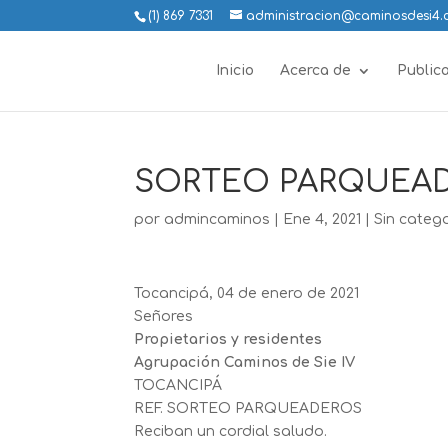
(1) 869 7331
administracion@caminosdesi4
Inicio
Acerca de
Public
SORTEO PARQUEA
por
admincaminos
|
Ene 4, 2021
|
Sin categ
Tocancipá, 04 de enero de 2021
Señores
Propietarios y residentes
Agrupación Caminos de Sie IV
TOCANCIPÁ
REF. SORTEO PARQUEADEROS
Reciban un cordial saludo.