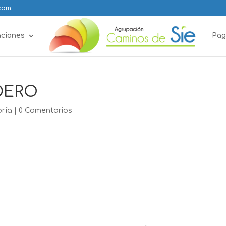
.com
aciones
Pag
DERO
oría
|
0 Comentarios