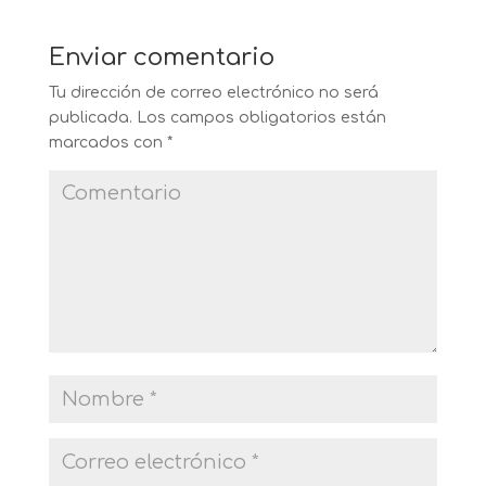
Enviar comentario
Tu dirección de correo electrónico no será
publicada.
Los campos obligatorios están
marcados con
*