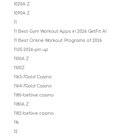
1020A Z
1090A Z
11
11 Best Gym Workout Apps in 2026 GetFit AI
11 Best Online Workout Programs of 2026
11.05.2026-pin up
1100A Z
1100Z
1163-7Gold Casino
1164-7Gold Casino
1180-betlive casino
1180A Z
1182-betlive casino
11k
12