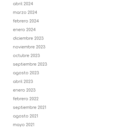
abril 2024
marzo 2024
febrero 2024
enero 2024
diciembre 2023
noviembre 2023
octubre 2023
septiembre 2023
agosto 2023
abril 2023
enero 2023
febrero 2022
septiembre 2021
agosto 2021
mayo 2021