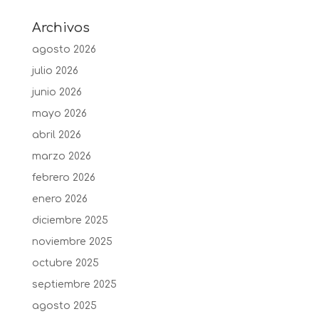
Archivos
agosto 2026
julio 2026
junio 2026
mayo 2026
abril 2026
marzo 2026
febrero 2026
enero 2026
diciembre 2025
noviembre 2025
octubre 2025
septiembre 2025
agosto 2025