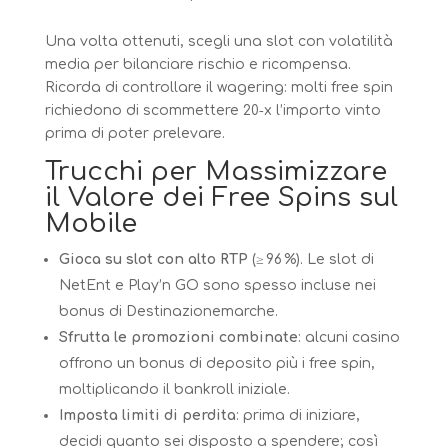
Una volta ottenuti, scegli una slot con volatilità
media per bilanciare rischio e ricompensa.
Ricorda di controllare il wagering: molti free spin
richiedono di scommettere 20‑x l’importo vinto
prima di poter prelevare.
Trucchi per Massimizzare
il Valore dei Free Spins sul
Mobile
Gioca su slot con alto RTP
(≥ 96 %). Le slot di
NetEnt e Play’n GO sono spesso incluse nei
bonus di Destinazionemarche.
Sfrutta le promozioni combinate
: alcuni casino
offrono un bonus di deposito più i free spin,
moltiplicando il bankroll iniziale.
Imposta limiti di perdita
: prima di iniziare,
decidi quanto sei disposto a spendere; così