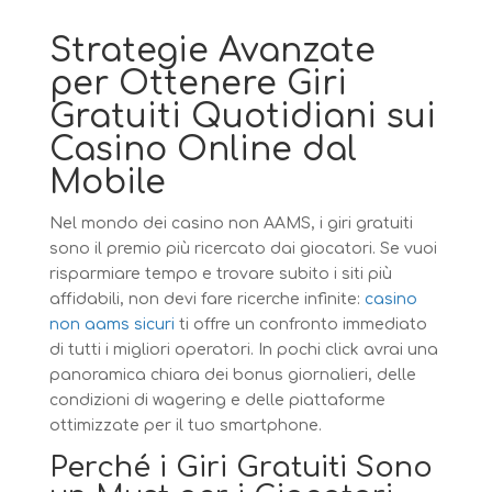
Strategie Avanzate
per Ottenere Giri
Gratuiti Quotidiani sui
Casino Online dal
Mobile
Nel mondo dei casino non AAMS, i giri gratuiti
sono il premio più ricercato dai giocatori. Se vuoi
risparmiare tempo e trovare subito i siti più
affidabili, non devi fare ricerche infinite:
casino
non aams sicuri
ti offre un confronto immediato
di tutti i migliori operatori. In pochi click avrai una
panoramica chiara dei bonus giornalieri, delle
condizioni di wagering e delle piattaforme
ottimizzate per il tuo smartphone.
Perché i Giri Gratuiti Sono