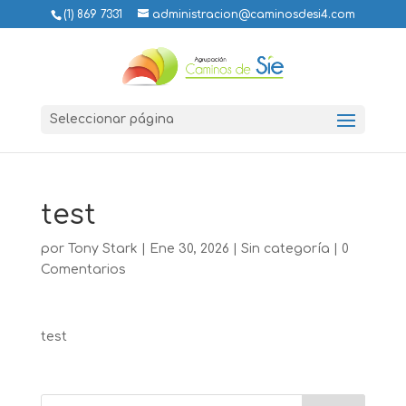
(1) 869 7331
administracion@caminosdesi4.com
Seleccionar página
test
por
Tony Stark
|
Ene 30, 2026
|
Sin categoría
|
0
Comentarios
test