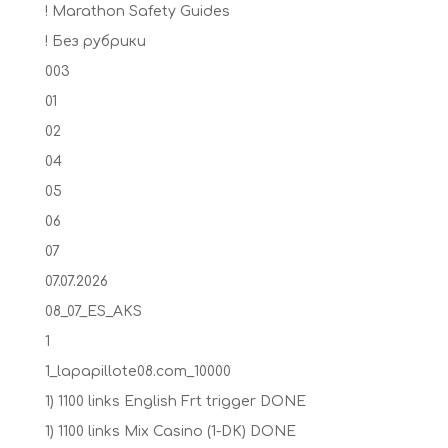
! Marathon Safety Guides
! Без рубрики
003
01
02
04
05
06
07
07.07.2026
08_07_ES_AKS
1
1_lapapillote08.com_10000
1) 1100 links English Frt trigger DONE
1) 1100 links Mix Casino (1-DK) DONE