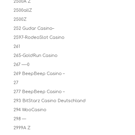
2500A Z
2500allZ
2500Z
252 Gudar Casino–
2597-RodeoSlot Casino
261
265-GoldRun Casino
267 —-0
269 BeepBeep Casino –
27
277 BeepBeep Casino –
293 BitStarz Casino Deutschland
294 WooCasino
298 —
2999A Z