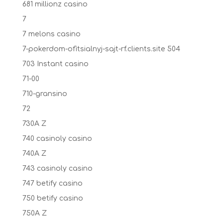
681 millionz casino
7
7 melons casino
7-pokerdom-ofitsialnyj-sajt-rf.clients.site 504
703 Instant casino
71-00
710-gransino
72
730A Z
740 casinoly casino
740A Z
743 casinoly casino
747 betify casino
750 betify casino
750A Z