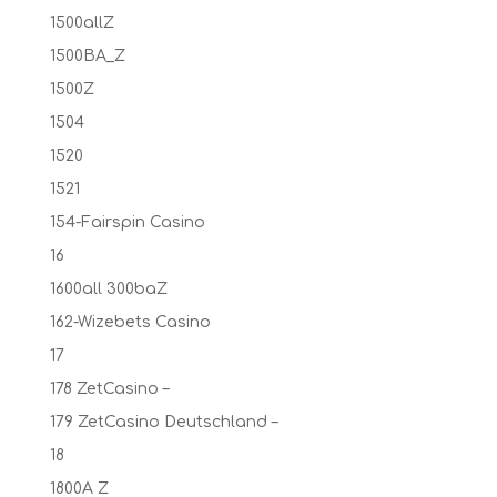
1500allZ
1500BA_Z
1500Z
1504
1520
1521
154-Fairspin Casino
16
1600all 300baZ
162-Wizebets Casino
17
178 ZetCasino –
179 ZetCasino Deutschland –
18
1800A Z