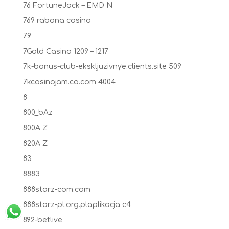
76 FortuneJack – EMD N
769 rabona casino
79
7Gold Casino 1209 – 1217
7k-bonus-club-ekskljuzivnye.clients.site 509
7kcasinojam.co.com 4004
8
800_bAz
800A Z
820A Z
83
8883
888starz-com.com
888starz-pl.org.plaplikacja c4
892-betlive