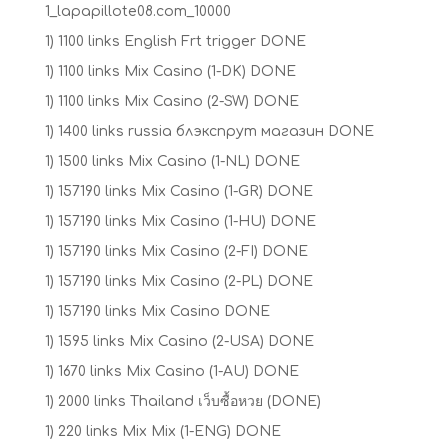
1_lapapillote08.com_10000
1) 1100 links English Frt trigger DONE
1) 1100 links Mix Casino (1-DK) DONE
1) 1100 links Mix Casino (2-SW) DONE
1) 1400 links russia блэкспрут магазин DONE
1) 1500 links Mix Casino (1-NL) DONE
1) 157190 links Mix Casino (1-GR) DONE
1) 157190 links Mix Casino (1-HU) DONE
1) 157190 links Mix Casino (2-FI) DONE
1) 157190 links Mix Casino (2-PL) DONE
1) 157190 links Mix Casino DONE
1) 1595 links Mix Casino (2-USA) DONE
1) 1670 links Mix Casino (1-AU) DONE
1) 2000 links Thailand เว็บซื้อหวย (DONE)
1) 220 links Mix Mix (1-ENG) DONE