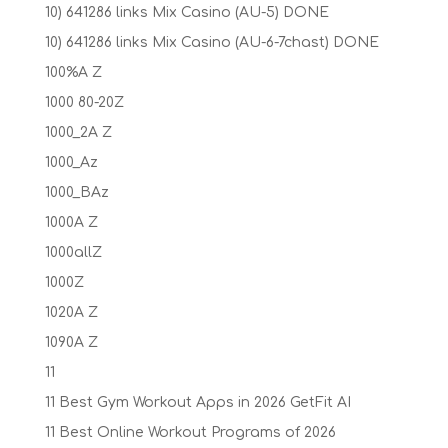
10) 641286 links Mix Casino (AU-5) DONE
10) 641286 links Mix Casino (AU-6-7chast) DONE
100%A Z
1000 80-20Z
1000_2A Z
1000_Az
1000_BAz
1000A Z
1000allZ
1000Z
1020A Z
1090A Z
11
11 Best Gym Workout Apps in 2026 GetFit AI
11 Best Online Workout Programs of 2026