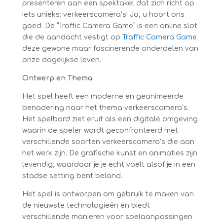
presenteren aan een spektakel dat zich richt op
iets unieks: verkeerscamera’s! Ja, u hoort ons
goed. De “Traffic Camera Game” is een online slot
die de aandacht vestigt op
Traffic Camera Game
deze gewone maar fascinerende onderdelen van
onze dagelijkse leven.
Ontwerp en Thema
Het spel heeft een moderne en geanimeerde
benadering naar het thema verkeerscamera’s.
Het spelbord ziet eruit als een digitale omgeving
waarin de speler wordt geconfronteerd met
verschillende soorten verkeerscamera’s die aan
het werk zijn. De grafische kunst en animaties zijn
levendig, waardoor je je echt voelt alsof je in een
stadse setting bent beland.
Het spel is ontworpen om gebruik te maken van
de nieuwste technologieën en biedt
verschillende manieren voor spelaanpassingen.