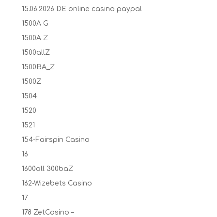
15.06.2026 DE online casino paypal
1500A G
1500A Z
1500allZ
1500BA_Z
1500Z
1504
1520
1521
154-Fairspin Casino
16
1600all 300baZ
162-Wizebets Casino
17
178 ZetCasino –