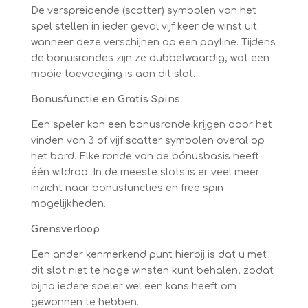
De verspreidende (scatter) symbolen van het
spel stellen in ieder geval vijf keer de winst uit
wanneer deze verschijnen op een payline. Tijdens
de bonusrondes zijn ze dubbelwaardig, wat een
mooie toevoeging is aan dit slot.
Bonusfunctie en Gratis Spins
Een speler kan een bonusronde krijgen door het
vinden van 3 of vijf scatter symbolen overal op
het bord. Elke ronde van de bónusbasis heeft
één wildrad. In de meeste slots is er veel meer
inzicht naar bonusfuncties en free spin
mogelijkheden.
Grensverloop
Een ander kenmerkend punt hierbij is dat u met
dit slot niet te hoge winsten kunt behalen, zodat
bijna iedere speler wel een kans heeft om
gewonnen te hebben.