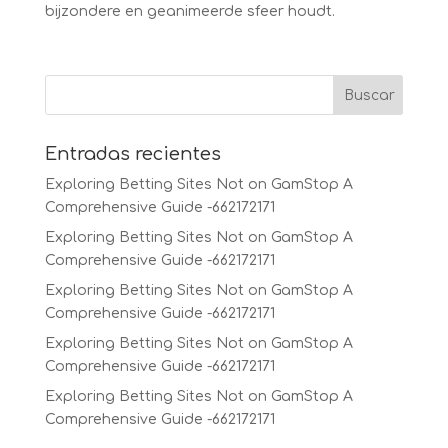
bijzondere en geanimeerde sfeer houdt.
Entradas recientes
Exploring Betting Sites Not on GamStop A
Comprehensive Guide -662172171
Exploring Betting Sites Not on GamStop A
Comprehensive Guide -662172171
Exploring Betting Sites Not on GamStop A
Comprehensive Guide -662172171
Exploring Betting Sites Not on GamStop A
Comprehensive Guide -662172171
Exploring Betting Sites Not on GamStop A
Comprehensive Guide -662172171