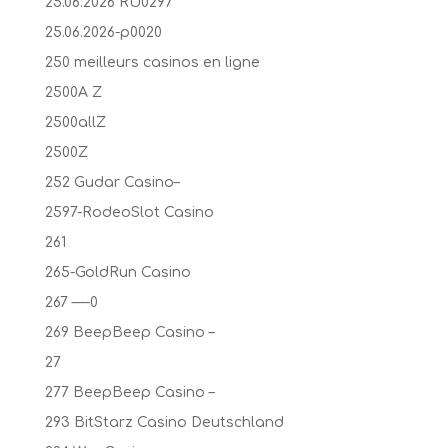
25.06.2026 RU0297
25.06.2026-p0020
250 meilleurs casinos en ligne
2500A Z
2500allZ
2500Z
252 Gudar Casino–
2597-RodeoSlot Casino
261
265-GoldRun Casino
267 —-0
269 BeepBeep Casino –
27
277 BeepBeep Casino –
293 BitStarz Casino Deutschland