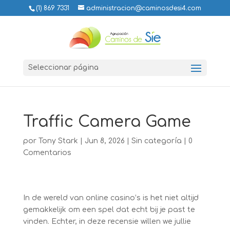
(1) 869 7331
administracion@caminosdesi4.com
Seleccionar página
Traffic Camera Game
por
Tony Stark
|
Jun 8, 2026
|
Sin categoría
|
0
Comentarios
In de wereld van online casino’s is het niet altijd
gemakkelijk om een spel dat echt bij je past te
vinden. Echter, in deze recensie willen we jullie