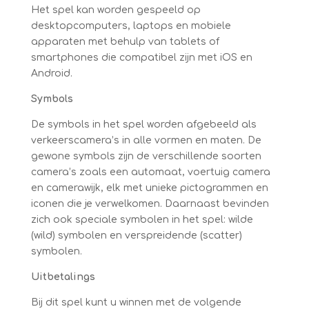
Het spel kan worden gespeeld op
desktopcomputers, laptops en mobiele
apparaten met behulp van tablets of
smartphones die compatibel zijn met iOS en
Android.
Symbols
De symbols in het spel worden afgebeeld als
verkeerscamera’s in alle vormen en maten. De
gewone symbols zijn de verschillende soorten
camera’s zoals een automaat, voertuig camera
en camerawijk, elk met unieke pictogrammen en
iconen die je verwelkomen. Daarnaast bevinden
zich ook speciale symbolen in het spel: wilde
(wild) symbolen en verspreidende (scatter)
symbolen.
Uitbetalings
Bij dit spel kunt u winnen met de volgende