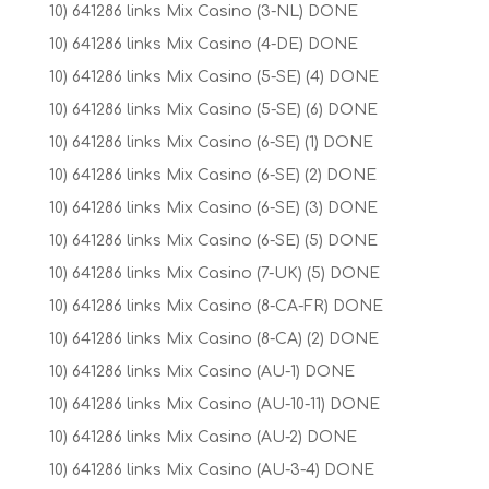
10) 641286 links Mix Casino (3-NL) DONE
10) 641286 links Mix Casino (4-DE) DONE
10) 641286 links Mix Casino (5-SE) (4) DONE
10) 641286 links Mix Casino (5-SE) (6) DONE
10) 641286 links Mix Casino (6-SE) (1) DONE
10) 641286 links Mix Casino (6-SE) (2) DONE
10) 641286 links Mix Casino (6-SE) (3) DONE
10) 641286 links Mix Casino (6-SE) (5) DONE
10) 641286 links Mix Casino (7-UK) (5) DONE
10) 641286 links Mix Casino (8-CA-FR) DONE
10) 641286 links Mix Casino (8-CA) (2) DONE
10) 641286 links Mix Casino (AU-1) DONE
10) 641286 links Mix Casino (AU-10-11) DONE
10) 641286 links Mix Casino (AU-2) DONE
10) 641286 links Mix Casino (AU-3-4) DONE