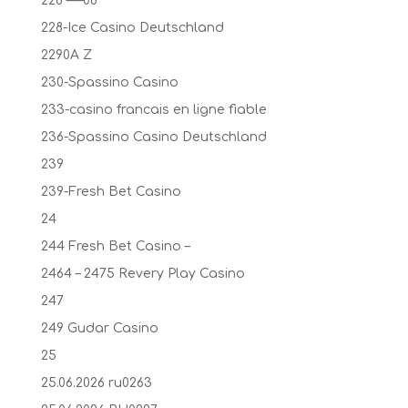
226 —–08
228-Ice Casino Deutschland
2290A Z
230-Spassino Casino
233-casino francais en ligne fiable
236-Spassino Casino Deutschland
239
239-Fresh Bet Casino
24
244 Fresh Bet Casino –
2464 – 2475 Revery Play Casino
247
249 Gudar Casino
25
25.06.2026 ru0263