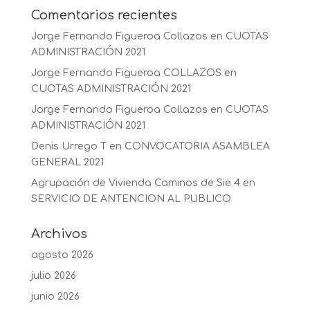
Comentarios recientes
Jorge Fernando Figueroa Collazos
en
CUOTAS
ADMINISTRACIÓN 2021
Jorge Fernando Figueroa COLLAZOS
en
CUOTAS ADMINISTRACIÓN 2021
Jorge Fernando Figueroa Collazos
en
CUOTAS
ADMINISTRACIÓN 2021
Denis Urrego T
en
CONVOCATORIA ASAMBLEA
GENERAL 2021
Agrupación de Vivienda Caminos de Sie 4
en
SERVICIO DE ANTENCION AL PUBLICO
Archivos
agosto 2026
julio 2026
junio 2026