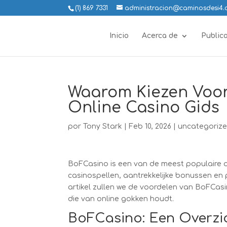
(1) 869 7331
administracion@caminosdesi4
Inicio
Acerca de
Public
Waarom Kiezen Voor
Online Casino Gids
por
Tony Stark
|
Feb 10, 2026
|
uncategoriz
BoFCasino is een van de meest populaire on
casinospellen, aantrekkelijke bonussen en 
artikel zullen we de voordelen van BoFCas
die van online gokken houdt.
BoFCasino: Een Overzic