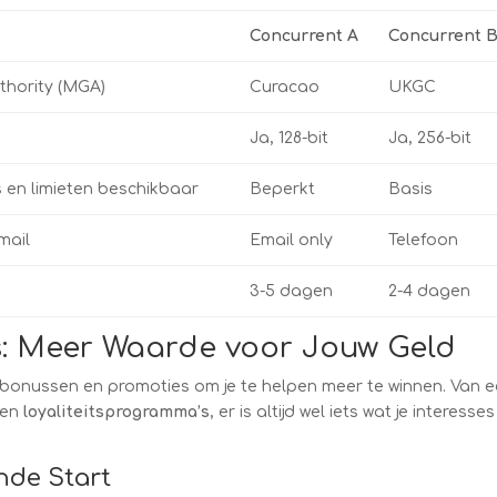
Concurrent A
Concurrent 
hority (MGA)
Curacao
UKGC
Ja, 128-bit
Ja, 256-bit
s en limieten beschikbaar
Beperkt
Basis
mail
Email only
Telefoon
3-5 dagen
2-4 dagen
: Meer Waarde voor Jouw Geld
bonussen en promoties om je te helpen meer te winnen. Van 
en
loyaliteitsprogramma’s
, er is altijd wel iets wat je interesses
nde Start