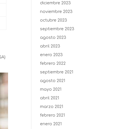
diciembre 2023
noviembre 2023
octubre 2023
septiembre 2023
agosto 2023
abril 2023
enero 2023
GA)
febrero 2022
septiembre 2021
agosto 2021
mayo 2021
abril 2021
marzo 2021
febrero 2021
enero 2021