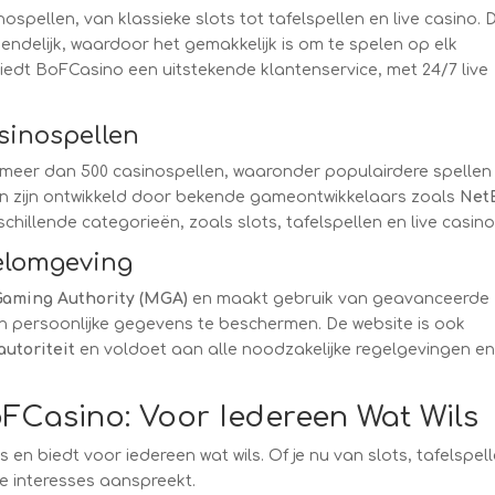
pellen, van klassieke slots tot tafelspellen en live casino. 
riendelijk, waardoor het gemakkelijk is om te spelen op elk
iedt BoFCasino een uitstekende klantenservice, met 24/7 live
sinospellen
 meer dan 500 casinospellen, waaronder populairdere spellen
len zijn ontwikkeld door bekende gameontwikkelaars zoals
Net
rschillende categorieën, zoals slots, tafelspellen en live casino
elomgeving
Gaming Authority (MGA)
en maakt gebruik van geavanceerde
en persoonlijke gegevens te beschermen. De website is ook
utoriteit
en voldoet aan alle noodzakelijke regelgevingen e
oFCasino: Voor Iedereen Wat Wils
 en biedt voor iedereen wat wils. Of je nu van slots, tafelspel
t je interesses aanspreekt.