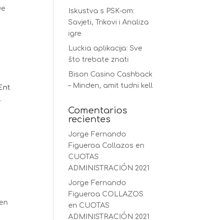
De
Iskustva s PSK-om:
Savjeti, Trikovi i Analiza
igre
Luckia aplikacija: Sve
što trebate znati
Bison Casino Cashback
– Minden, amit tudni kell
Ent
.
Comentarios
recientes
Jorge Fernando
Figueroa Collazos
en
n
CUOTAS
ADMINISTRACIÓN 2021
Jorge Fernando
Figueroa COLLAZOS
len
en
CUOTAS
ADMINISTRACIÓN 2021