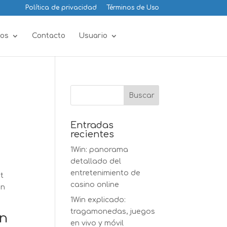
Política de privacidad
Términos de Uso
os
Contacto
Usuario
Entradas
recientes
1Win: panorama
detallado del
entretenimiento de
it
casino online
en
1Win explicado:
tragamonedas, juegos
en
en vivo y móvil