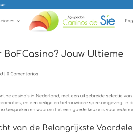
.com
aciones
Pag
 BoFCasino? Jouw Ultieme
ed
|
0 Comentarios
line casino’s in Nederland, met een uitgebreide selectie van
promoties, en een veilige en betrouwbare speelomgeving. In d
ino bespreken en waarom het een goede keuze is voor iedere
ht van de Belangrijkste Voordel