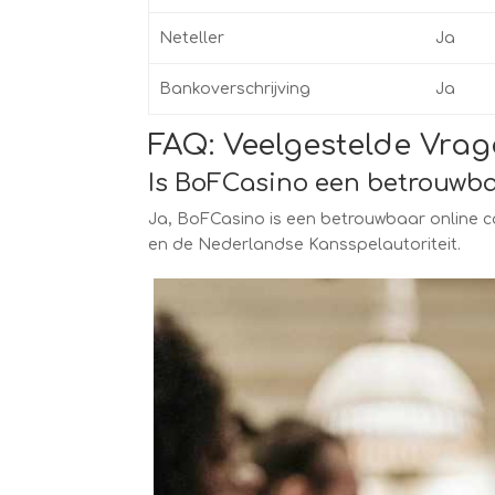
Neteller
Ja
Bankoverschrijving
Ja
FAQ: Veelgestelde Vra
Is BoFCasino een betrouwba
Ja, BoFCasino is een betrouwbaar online c
en de Nederlandse Kansspelautoriteit.