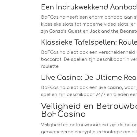
Een Indrukwekkend Aanbod 
BoFCasino heeft een enorm aanbod aan slo
klassieke slots tot moderne video slots, er
zijn
Gonzo’s Quest
en
Jack and the Beanst
Klassieke Tafelspellen: Roul
BoFCasino biedt ook een verscheidenheid a
baccarat. De spellen zijn beschikbaar in ve
roulette
.
Live Casino: De Ultieme Rea
BoFCasino biedt ook een live casino, waar j
spellen zijn beschikbaar 24/7 en bieden ee
Veiligheid en Betrouwba
BoFCasino
Veiligheid en betrouwbaarheid zijn de belan
geavanceerde encryptietechnologie om all